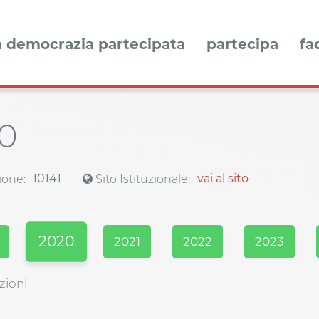
a democrazia partecipata
partecipa
fa
0
10141
vai al sito
ione:
Sito Istituzionale:
2020
2021
2022
2023
zioni