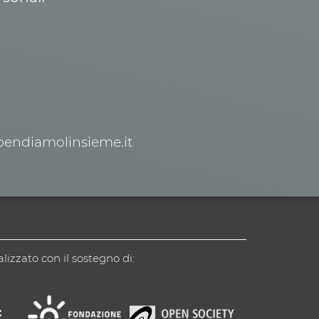
spendiamolinsieme.it
alizzato con il sostegno di: