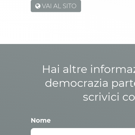
VAI AL SITO
Hai altre informa
democrazia parte
scrivici c
Nome