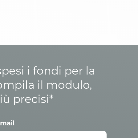
esi i fondi per la
ompila il modulo,
iù precisi*
mail