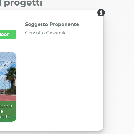
I progetti
Soggetto Proponente
Consulta Giovanile
door
tanna,
da
.it)