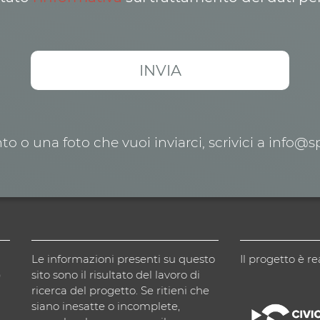
o o una foto che vuoi inviarci, scrivici a info@
Le informazioni presenti su questo
Il progetto è re
)
sito sono il risultato del lavoro di
ricerca del progetto. Se ritieni che
siano inesatte o incomplete,