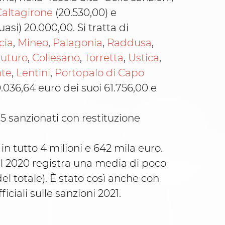
Caltagirone
(20.530,00) e
asi) 20.000,00. Si tratta di
cia
,
Mineo
,
Palagonia
,
Raddusa
,
vuturo
,
Collesano
,
Torretta
,
Ustica
,
nte
,
Lentini
,
Portopalo di Capo
36,64 euro dei suoi 61.756,00 e
 5 sanzionati con restituzione
n tutto 4 milioni e 642 mila euro.
r il 2020 registra una media di poco
el totale). È stato così anche con
ciali sulle sanzioni 2021.