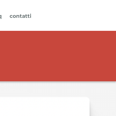
q
contatti