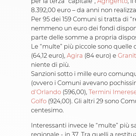
per la terza “capitale”,
Agrigento
, 
8.392,00 euro – da anni non realizz
Per 95 dei 159 Comuni si tratta di “
nemmeno un euro dei fondi disponibi
parte delle somme a propria dispos
Le “multe” più piccole sono quelle 
(64,12 euro),
Agira
(84 euro) e
Granit
niente di più.
Sanzioni sotto i mille euro comunque 
(ovvero i Comuni avevano pochissimi
d'Orlando
(596,00),
Termini Imeres
Golfo
(924,00). Gli altri 29 sono Co
centesimo.
Interessanti invece le “multe” più s
regionale - in 37. Tra quelli a restit