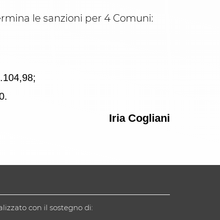
etermina le sanzioni per 4 Comuni:
6.104,98;
0.
Iria Cogliani
alizzato con il sostegno di: