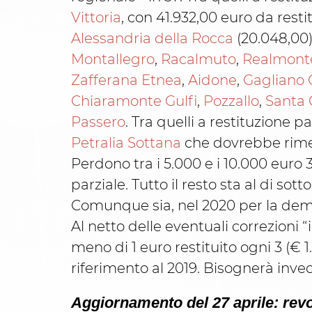
Vittoria
, con 41.932,00 euro da resti
Alessandria della Rocca
(20.048,00).
Montallegro
,
Racalmuto
,
Realmont
Zafferana Etnea
,
Aidone
,
Gagliano 
Chiaramonte Gulfi
,
Pozzallo
,
Santa 
Passero
. Tra quelli a restituzione p
Petralia Sottana
che dovrebbe rimett
Perdono tra i 5.000 e i 10.000 euro 
parziale. Tutto il resto sta al di sotto
Comunque sia, nel 2020 per la democr
Al netto delle eventuali correzioni 
meno di 1 euro restituito ogni 3 (€ 
riferimento al 2019. Bisognerà invec
Aggiornamento del 27 aprile: rev