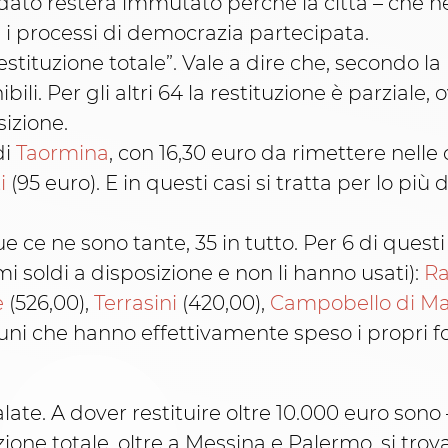
il dato resterà immutato perché la città – che
a i processi di democrazia partecipata.
restituzione totale”. Vale a dire che, secondo 
li. Per gli altri 64 la restituzione è parzial
izione.
di
Taormina
, con 16,30 euro da rimettere nelle
i
(95 euro). E in questi casi si tratta per lo più d
ce ne sono tante, 35 in tutto. Per 6 di questi 3
 soldi a disposizione e non li hanno usati):
R
e
(526,00),
Terrasini
(420,00),
Campobello di M
muni che hanno effettivamente speso i propri 
alate. A dover restituire oltre 10.000 euro son
uzione totale, oltre a Messina e Palermo, si trova