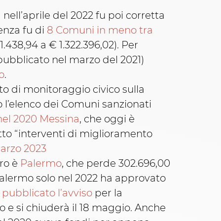
 nell’aprile del 2022 fu poi corretta
renza fu di
8 Comuni in meno tra
1.438,94 a € 1.322.396,02). Per
 pubblicato nel marzo del 2021)
o
.
to di monitoraggio civico sulla
 l’elenco dei Comuni sanzionati
nel 2020 Messina
, che oggi è
etto “interventi di miglioramento
arzo 2023
tro è
Palermo
, che perde 302.696,00
alermo solo nel 2022 ha approvato
 pubblicato l’avviso
per la
so e si chiuderà il 18 maggio. Anche