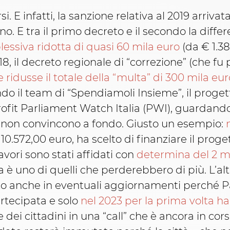
 E infatti, la sanzione relativa al 2019 arrivata
nno. E tra il primo decreto e il secondo la diffe
lessiva ridotta di quasi 60 mila euro
(da € 1.38
18, il decreto regionale di “correzione” (che fu
ridusse il totale della “multa” di 300 mila eur
do il team di “Spendiamoli Insieme”, il proget
ofit Parliament Watch Italia (PWI), guardando
e non convincono a fondo. Giusto un esempio:
0.572,00 euro, ha scelto di finanziare il prog
lavori sono stati affidati con
determina del 2 m
 è uno di quelli che perderebbero di più. L’al
to anche in eventuali aggiornamenti perché P
rtecipata e solo
nel 2023 per la prima volta ha
dei cittadini in una “call” che è ancora in cor