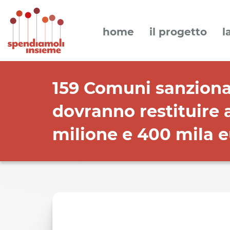
home
il progetto
l
159 Comuni sanzionat
dovranno restituire 
milione e 400 mila 