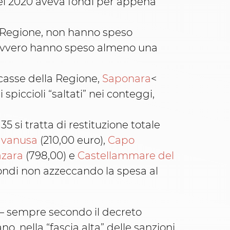
 nel 2020 aveva fondi per appena
la Regione, non hanno speso
e, ovvero hanno speso almeno una
 casse della Regione,
Saponara
<
i spiccioli “saltati” nei conteggi,
5 si tratta di restituzione totale
avanusa
(210,00 euro),
Capo
azara
(798,00) e
Castellammare del
fondi non azzeccando la spesa al
o – sempre secondo il decreto
no, nella “fascia alta” delle sanzioni,