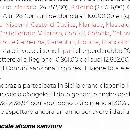
tuire,
Marsala
(24.352,00),
Paternò
(23.756,00),
 Altri 28 Comuni perdono tra i 10.000,00 e i (qu
e
,
Niscemi
,
Castel di Judica
,
Maniace
,
Mascalu
Castelferrato
,
Villarosa
,
Capizzi
,
Caronia
,
Calta
Croce Camerina
,
Carlentini
,
Floridia
,
Francofo
arziale invece ci sono
Lipari
che perderebbe 20.0
ere alla Regione 10.961,00 dei suoi 12.852,00.
38 Comuni sanzionati con restituzione totale e
.
azia partecipata in Sicilia erano disponibili i
“in calcio d’angolo”, il dato generale anche pe
1.381.438,94 corrispondono più o meno al 30% d
e aspettare ancora un anno per avere i dati uffi
ocate alcune sanzioni