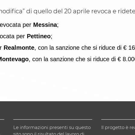
 modifica” di quello del 20 aprile revoca e rid
revocata per
Messina
;
vocata per
Pettineo
;
er
Realmonte
, con la sanzione che si riduce di € 1
Montevago
, con la sanzione che si riduce di € 8.00
Le informazioni presenti su questo
Il progetto è re
)
sito sono il risultato del lavoro di