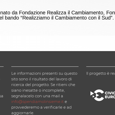
ionato da Fondazione Realizza il Cambiamento, Fon
 del bando “Realizziamo il Cambiamento con il Sud”.
Le informazioni presenti su questo
Il progetto è re
)
sito sono il risultato del lavoro di
ricerca del progetto. Se ritieni che
siano inesatte o incomplete,
sa
segnalacelo con una mail a
info@spendiamolinsieme.it
e
provvederemo a verificarle e ad
aggiornarle.