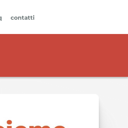
q
contatti