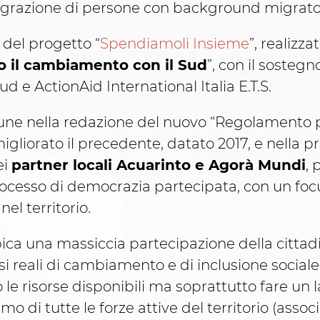
grazione di persone con background migrator
 del progetto “
Spendiamoli Insieme
”, realizz
o il cambiamento con il Sud
”, con il sosteg
e ActionAid International Italia E.T.S.
mune nella redazione del nuovo “Regolamento p
gliorato il precedente, datato 2017, e nella p
ei
partner locali Acuarinto e Agorà Mundi
,
rocesso di democrazia partecipata, con un focu
l territorio.
ca una massiccia partecipazione della cittad
si reali di cambiamento e di inclusione social
 le risorse disponibili ma soprattutto fare un 
di tutte le forze attive del territorio (associa