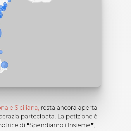
ale Siciliana,
resta ancora aperta
mocrazia partecipata. La petizione è
motrice di
“
Spendiamoli Insieme
”
,