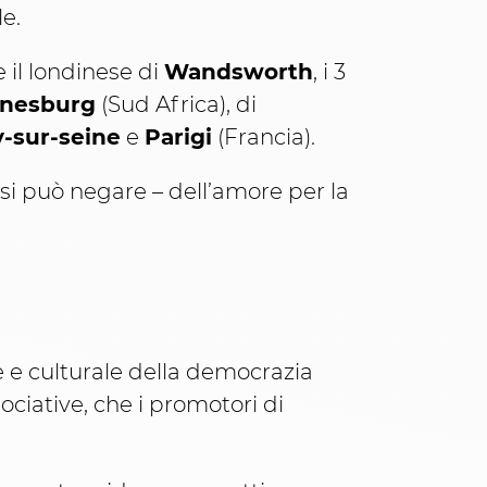
e.
 il londinese di
Wandsworth
, i 3
nesburg
(Sud Africa), di
y-sur-seine
e
Parigi
(Francia).
si può negare – dell’amore per la
 e culturale della democrazia
ciative, che i promotori di