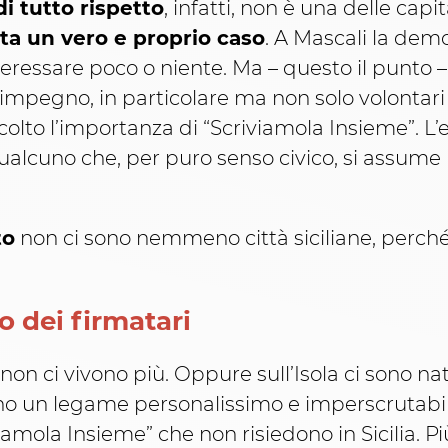
i tutto rispetto
, infatti, non è una delle capit
ta un vero e proprio caso
. A Mascali la dem
ressare poco o niente. Ma – questo il punto – 
 impegno, in particolare ma non solo volontari 
lto l’importanza di “Scriviamola Insieme”. L’
ualcuno che, per puro senso civico, si assume
.
to
non ci sono nemmeno città siciliane, perché
o dei firmatari
n ci vivono più. Oppure sull’Isola ci sono nati i 
 un legame personalissimo e imperscrutabile 
iviamola Insieme” che non risiedono in Sicilia. 