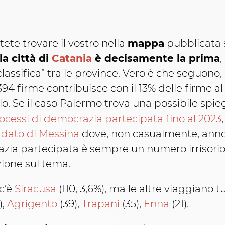
ete trovare il vostro nella
mappa
pubblicata 
la città di
Catania
è decisamente la prima
,
classifica” tra le province. Vero è che seguono
394 firme contribuisce con il 13% delle firme al 
lo. Se il caso Palermo trova una possibile spie
rocessi di democrazia partecipata fino al 2023
l dato di Messina
dove, non casualmente, anno 
azia partecipata è sempre un numero irrisorio d
zione sul tema.
 c’è
Siracusa
(110, 3,6%), ma le altre viaggiano t
),
Agrigento
(39),
Trapani
(35),
Enna
(21).