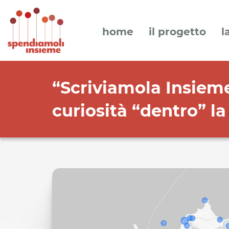
home
il progetto
l
“Scriviamola Insieme
curiosità “dentro” la