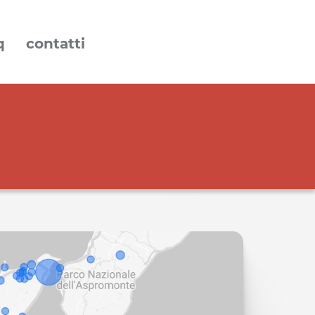
q
contatti