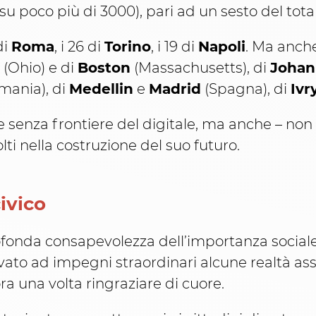
u poco più di 3000), pari ad un sesto del total
 di
Roma
, i 26 di
Torino
, i 19 di
Napoli
. Ma anche
(Ohio) e di
Boston
(Massachusetts), di
Johan
mania), di
Medellin
e
Madrid
(Spagna), di
Ivr
 senza frontiere del digitale, ma anche – non 
olti nella costruzione del suo futuro.
ivico
ofonda consapevolezza dell’importanza sociale
to ad impegni straordinari alcune realtà asso
ra una volta ringraziare di cuore.