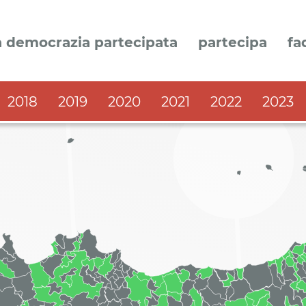
a democrazia partecipata
partecipa
fa
2018
2019
2020
2021
2022
2023