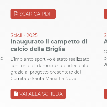
SCARICA PDF
Scicli - 2025
S
Inaugurato il campetto di
A
calcio della Briglia
G
to
p
L’impianto sportivo è stato realizzato
2
con fondi di democrazia partecipata
grazie al progetto presentato dal
Comitato Santa Maria La Nova.
VAI ALLA SCHEDA