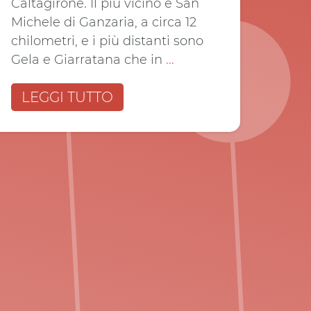
Caltagirone. Il più vicino è San
Michele di Ganzaria, a circa 12
chilometri, e i più distanti sono
Gela e Giarratana che in
...
LEGGI TUTTO