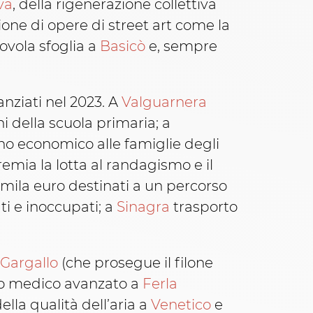
va
, della rigenerazione collettiva
ione di opere di street art come la
rovola sfoglia a
Basicò
e, sempre
anziati nel 2023. A
Valguarnera
i della scuola primaria; a
o economico alle famiglie degli
remia la lotta al randagismo e il
mila euro destinati a un percorso
ti e inoccupati; a
Sinagra
trasporto
 Gargallo
(che prosegue il filone
to medico avanzato a
Ferla
ella qualità dell’aria a
Venetico
e