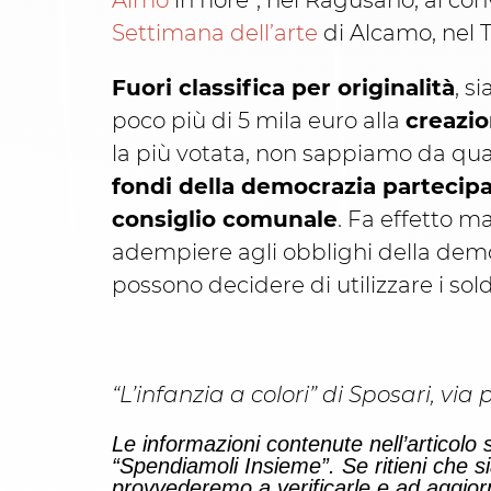
Almo
in fiore”, nel Ragusano, al co
Settimana dell’arte
di Alcamo, nel 
Fuori classifica per originalità
, s
poco più di 5 mila euro alla
creazi
la più votata, non sappiamo da qua
fondi della democrazia partecipa
consiglio comunale
. Fa effetto m
adempiere agli obblighi della democ
possono decidere di utilizzare i so
“L’infanzia a colori” di Sposari, 
Le informazioni contenute nell’articolo 
“Spendiamoli Insieme”. Se ritieni che 
provvederemo a verificarle e ad aggior