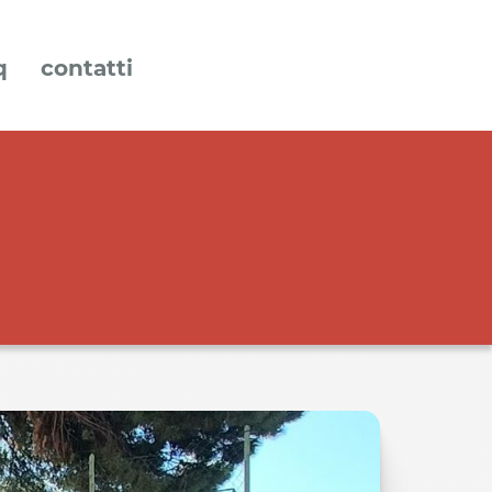
q
contatti