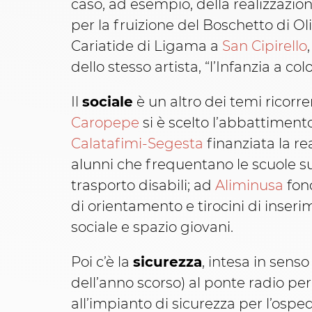
caso, ad esempio, della realizzazio
per la fruizione del Boschetto di Ol
Cariatide di Ligama a
San Cipirello
dello stesso artista, “l’Infanzia a col
Il
sociale
è un altro dei temi ricorr
Caropepe
si è scelto l’abbattimento
Calatafimi-Segesta
finanziata la re
alunni che frequentano le scuole su
trasporto disabili; ad
Aliminusa
fond
di orientamento e tirocini di inser
sociale e spazio giovani.
Poi c’è la
sicurezza
, intesa in sens
dell’anno scorso) al ponte radio p
all’impianto di sicurezza per l’osp