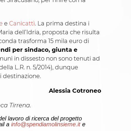
nel Siracusano, per finire con la
e
e
Canicattì
. La prima destina i
Maria dell’Idria, proposta che risulta
conda trasforma 15 mila euro di
ndi per sindaco, giunta e
muni in dissesto non sono tenuti ad
ella L.R. n. 5/2014), dunque
i destinazione.
Alessia Cotroneo
ca Tirrena.
el lavoro di ricerca del progetto
ail a
info@spendiamolinsieme.it
e