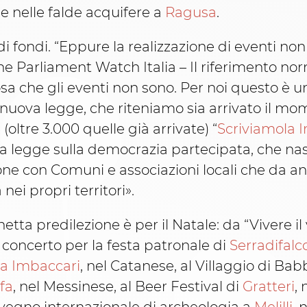
i e nelle falde acquifere a
Ragusa
.
di fondi. “Eppure la realizzazione di eventi n
one Parliament Watch Italia – Il riferimento nor
 cosa che gli eventi non sono. Per noi questo è 
nuova legge, che riteniamo sia arrivato il mo
(oltre 3.000 quelle già arrivate) “
Scriviamola 
a legge sulla democrazia partecipata, che nasc
one con Comuni e associazioni locali che da a
ei propri territori».
netta predilezione è per il Natale: da “Vivere i
 concerto per la festa patronale di
Serradifalc
la Imbaccari
, nel Catanese, al Villaggio di Ba
fa
, nel Messinese, al Beer Festival di
Gratteri
,