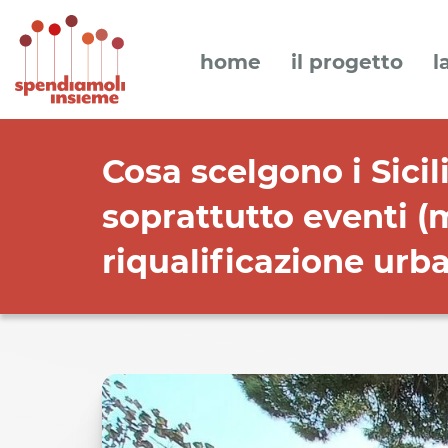
home
il progetto
l
Cosa scelgono i Sicil
soprattutto eventi (
riqualificazione urba