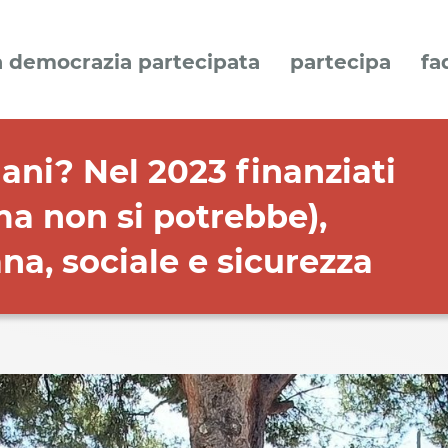
a democrazia partecipata
partecipa
fa
iani? Nel 2023 finanziati
ma non si potrebbe),
na, sociale e sicurezza