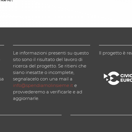
Le informazioni presenti su questo
Il progetto è re
)
sito sono il risultato del lavoro di
ricerca del progetto. Se ritieni che
siano inesatte o incomplete,
sa
segnalacelo con una mail a
info@spendiamolinsieme.it
e
provvederemo a verificarle e ad
aggiornarle.