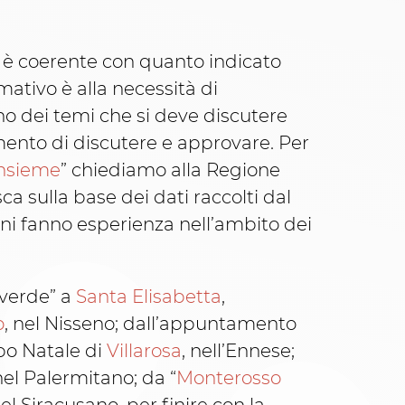
on è coerente con quanto indicato
mativo è alla necessità di
uno dei temi che si deve discutere
mento di discutere e approvare. Per
Insieme
” chiediamo alla Regione
a sulla base dei dati raccolti dal
nni fanno esperienza nell’ambito dei
l verde” a
Santa Elisabetta
,
o
, nel Nisseno; dall’appuntamento
bbo Natale di
Villarosa
, nell’Ennese;
 nel Palermitano; da “
Monterosso