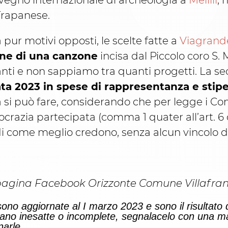
nvegno internazionale di archeologia a
Melilli
, 
Trapanese.
ia pur motivi opposti, le scelte fatte a
Viagrand
one di una canzone
incisa dal Piccolo coro S. 
nti e non sappiamo tra quanti progetti. La se
ta 2023 in spese di rappresentanza e stipe
a si può fare, considerando che per legge i Co
razia partecipata (comma 1 quater all’art. 6 d
ldi come meglio credono, senza alcun vincolo d
via pagina Facebook Orizzonte Comune Villafran
sono aggiornate al I marzo 2023 e sono il risultato d
siano inesatte o incomplete, segnalacelo con una m
narle.