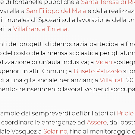
ne di fontanelle pubbliche a
Santa Teresa di Ri
ivarella a
San Filippo del Mela
e della realizzaz
, il murales di Sposari sulla lavorazione della p
ori” a
Villafranca Tirrena
.
enti dei progetti di democrazia partecipata fin
 del costo della mensa scolastica per gli alunn
alizzazione di un’aula inclusiva; a
Vicari
sostegn
periori in altri Comuni; a
Buseto Palizzolo
si p
i a una gita sociale per anziani; a
Villafrati
20 
imento- reinserimento lavorativo per disoccupa
o ampio dai sempreverdi defibrillatori di
Priolo
er coordinare le emergenze ad
Assoro
, dal pos
edale Vasquez a
Solarino
, fino al monitoraggio d