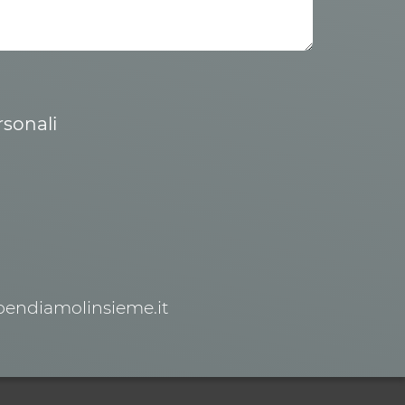
rsonali
spendiamolinsieme.it