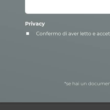
Privacy
Confermo di aver letto e acce
*se hai un document