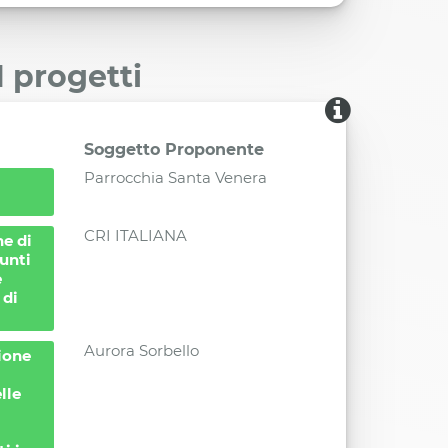
I progetti
Soggetto Proponente
Parrocchia Santa Venera
CRI ITALIANA
ne di
punti
e
 di
Aurora Sorbello
ione
lle