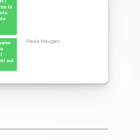
i i
so la
rie
nte
Paola Maugeri
ovano
la
i
ti sul