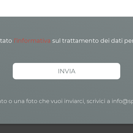
ttato
l’informativa
sul trattamento dei dati pe
o o una foto che vuoi inviarci, scrivici a info@