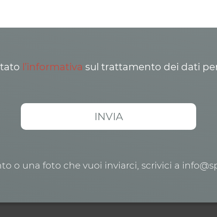
ttato
l’informativa
sul trattamento dei dati pe
o o una foto che vuoi inviarci, scrivici a info@