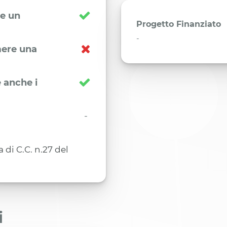
re un
Progetto Finanziato
-
imere una
 anche i
-
di C.C. n.27 del
i