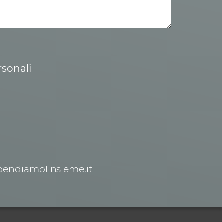
rsonali
spendiamolinsieme.it