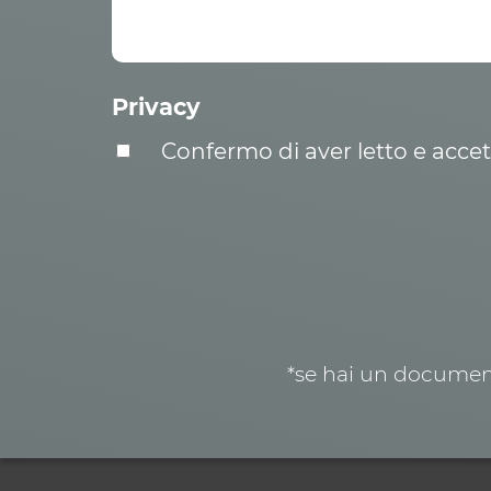
Privacy
Confermo di aver letto e acce
*se hai un document