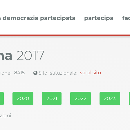
a democrazia partecipata
partecipa
fa
ina
2017
8415
vai al sito
ione:
Sito Istituzionale:
2020
2021
2022
2023
zioni