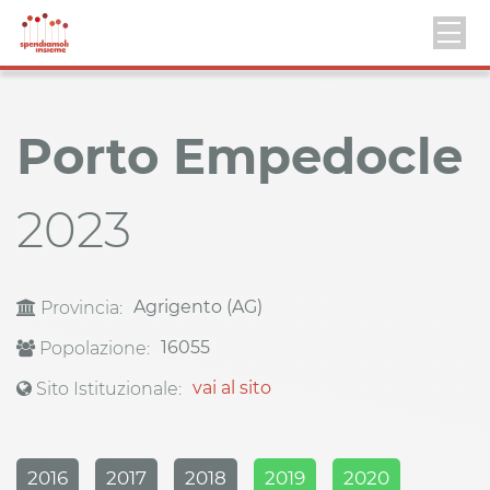
Porto Empedocle
2023
Agrigento (AG)
Provincia:
16055
Popolazione:
vai al sito
Sito Istituzionale:
2016
2017
2018
2019
2020