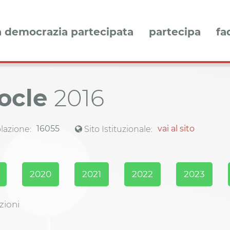
a democrazia partecipata
partecipa
fa
ocle
2016
16055
vai al sito
azione:
Sito Istituzionale:
2020
2021
2022
2023
zioni