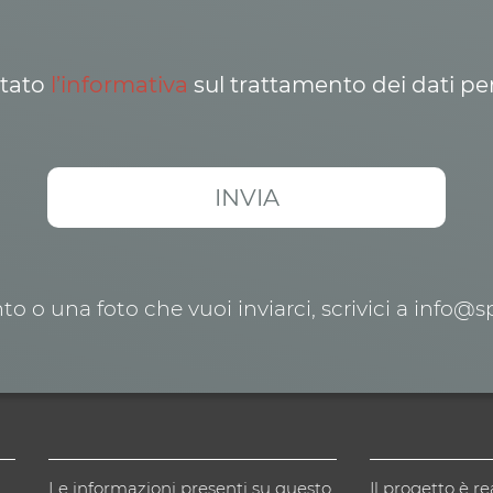
ttato
l’informativa
sul trattamento dei dati pe
o o una foto che vuoi inviarci, scrivici a info@
Le informazioni presenti su questo
Il progetto è re