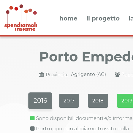
home
il progetto
l
Porto Emped
Agrigento (AG)
Provincia:
Popol
2016
2017
2018
2019
Sono disponibili documenti e/o informa
Purtroppo non abbiamo trovato nulla