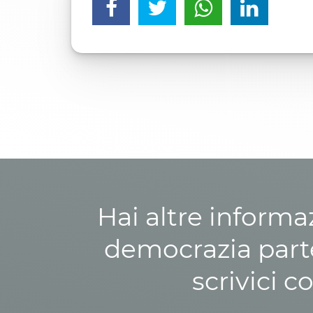
Hai altre informa
democrazia parte
scrivici c