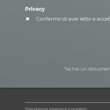
Privacy
Confermo di aver letto e acce
*se hai un document
Spendiamoli Insieme è il progetto