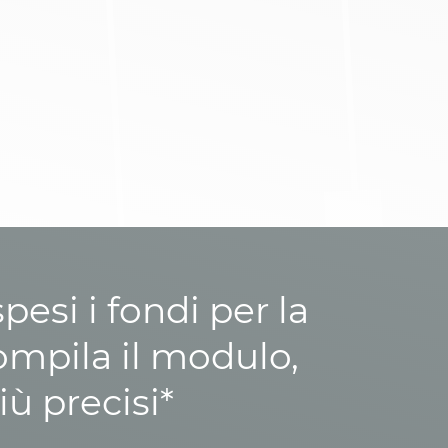
esi i fondi per la
ompila il modulo,
iù precisi*