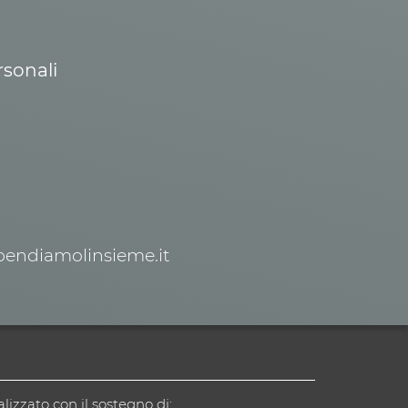
rsonali
spendiamolinsieme.it
alizzato con il sostegno di: