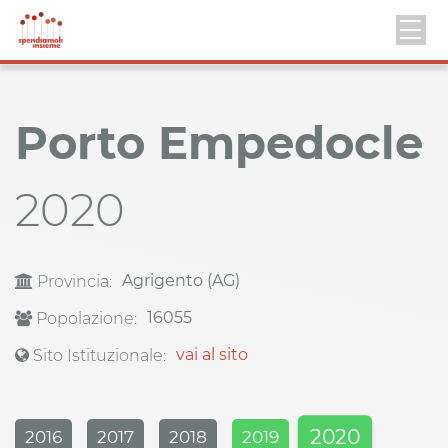
Porto Empedocle
2020
Agrigento (AG)
Provincia:
16055
Popolazione:
vai al sito
Sito Istituzionale:
2020
2016
2017
2018
2019