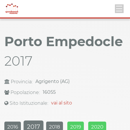
Porto Empedocle
2017
Agrigento (AG)
Provincia:
16055
Popolazione:
vai al sito
Sito Istituzionale:
2017
2016
2018
2019
2020