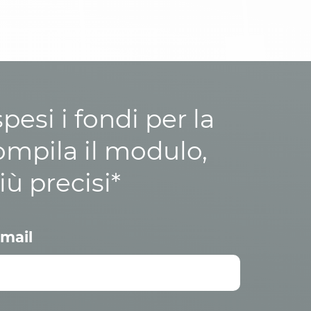
esi i fondi per la
ompila il modulo,
iù precisi*
mail