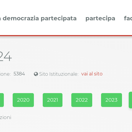
a democrazia partecipata
partecipa
fa
24
5384
vai al sito
ione:
Sito Istituzionale:
2020
2021
2022
2023
zioni