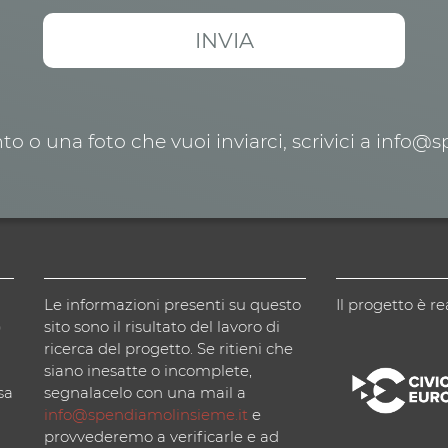
o o una foto che vuoi inviarci, scrivici a info@
Le informazioni presenti su questo
Il progetto è re
)
sito sono il risultato del lavoro di
ricerca del progetto. Se ritieni che
siano inesatte o incomplete,
sa
segnalacelo con una mail a
info@spendiamolinsieme.it
e
provvederemo a verificarle e ad