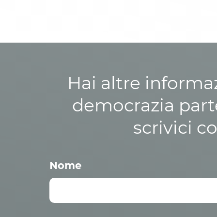
Hai altre informa
democrazia parte
scrivici c
Nome