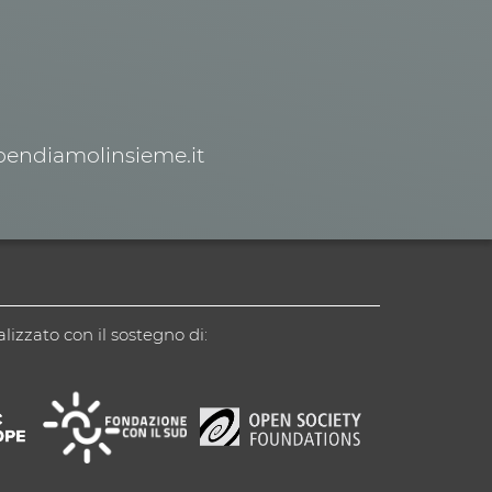
spendiamolinsieme.it
alizzato con il sostegno di: