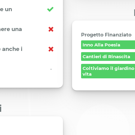
re un
imere una
Progetto Finanziato
Inno Alla Poesia
 anche i
Cantieri di Rinascita
Coltiviamo il giardino 
-
vita
i