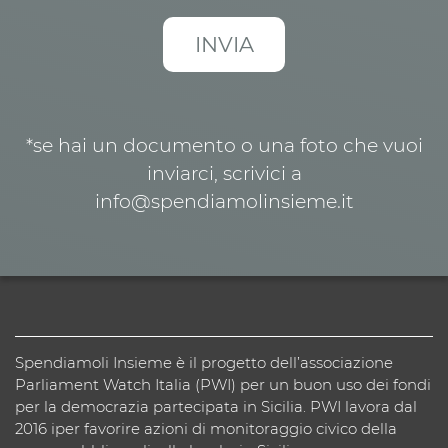
*se hai un documento o una foto che vuoi
inviarci, scrivici a
info@spendiamolinsieme.it
Spendiamoli Insieme è il progetto dell’associazione
Parliament Watch Italia (PWI) per un buon uso dei fondi
per la democrazia partecipata in Sicilia. PWI lavora dal
2016 iper favorire azioni di monitoraggio civico della