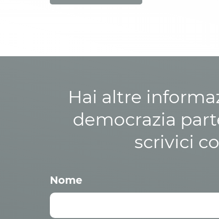
Hai altre informa
democrazia parte
scrivici c
Nome