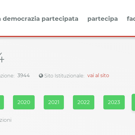
a democrazia partecipata
partecipa
fa
4
3944
vai al sito
zione:
Sito Istituzionale:
2020
2021
2022
2023
zioni