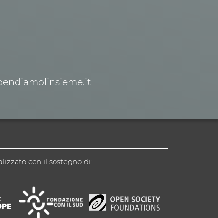
spendiamolinsieme.it
alizzato con il sostegno di: