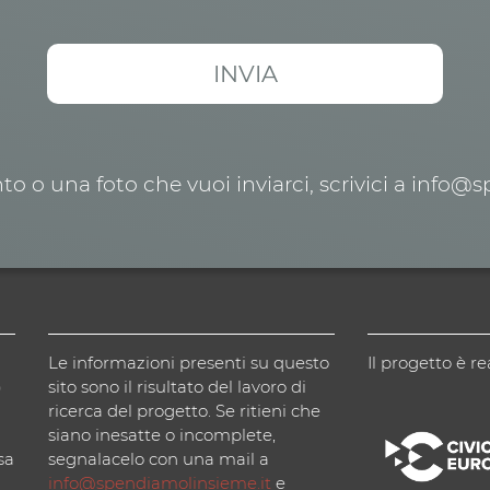
o o una foto che vuoi inviarci, scrivici a info@
Le informazioni presenti su questo
Il progetto è re
)
sito sono il risultato del lavoro di
ricerca del progetto. Se ritieni che
siano inesatte o incomplete,
sa
segnalacelo con una mail a
info@spendiamolinsieme.it
e