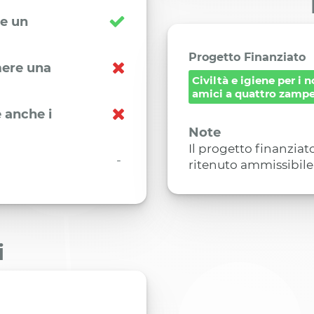
re un
Progetto Finanziato
imere una
Civiltà e igiene per i n
amici a quattro zamp
 anche i
Note
Il progetto finanziat
-
ritenuto ammissibile e
i