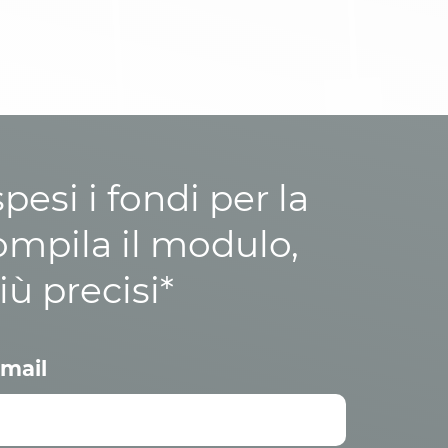
esi i fondi per la
ompila il modulo,
iù precisi*
mail