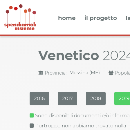
home
il progetto
l
Venetico
202
Messina (ME)
Provincia:
Popola
2016
2017
2018
2019
Sono disponibili documenti e/o informa
Purtroppo non abbiamo trovato nulla