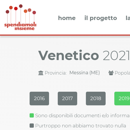
home
il progetto
l
Venetico
202
Messina (ME)
Provincia:
Popola
2016
2017
2018
2019
Sono disponibili documenti e/o informa
Purtroppo non abbiamo trovato nulla