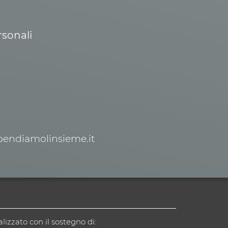
rsonali
spendiamolinsieme.it
alizzato con il sostegno di: