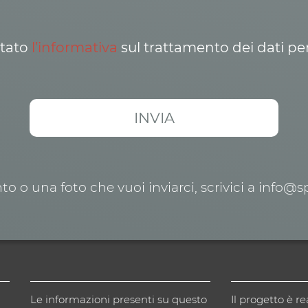
ttato
l’informativa
sul trattamento dei dati pe
o o una foto che vuoi inviarci, scrivici a info@
Le informazioni presenti su questo
Il progetto è re