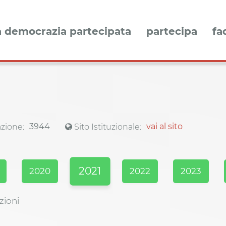
a democrazia partecipata
partecipa
fa
1
3944
vai al sito
zione:
Sito Istituzionale:
2021
2020
2022
2023
zioni