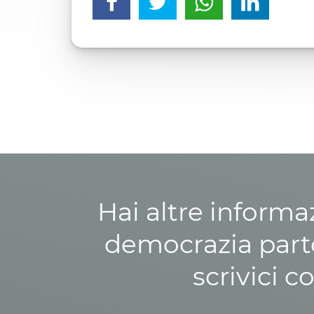
Hai altre informa
democrazia parte
scrivici c