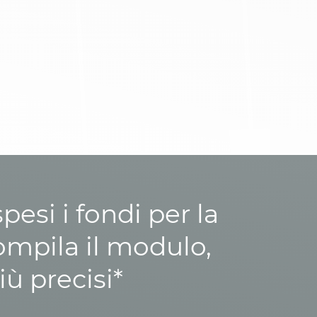
esi i fondi per la
ompila il modulo,
iù precisi*