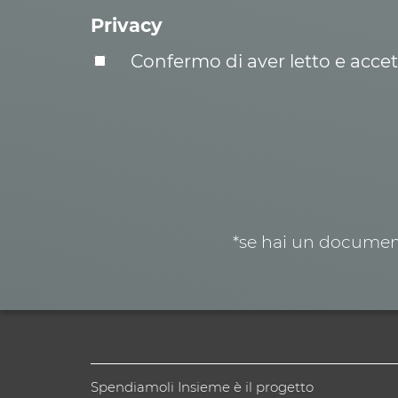
Privacy
Confermo di aver letto e acce
*se hai un document
Spendiamoli Insieme è il progetto