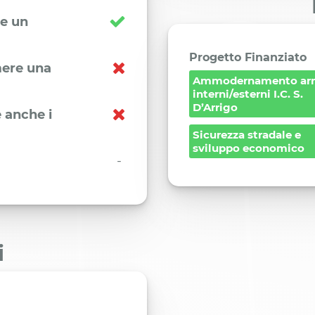
re un
Progetto Finanziato
imere una
Ammodernamento arr
interni/esterni I.C. S.
D’Arrigo
 anche i
Sicurezza stradale e
sviluppo economico
-
i