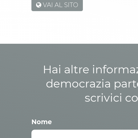
VAI AL SITO
Hai altre informa
democrazia parte
scrivici c
Nome