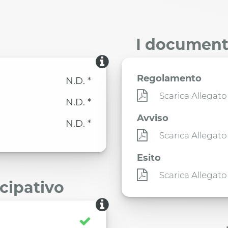
I documenti
Regolamento
N.D. *
Scarica Allegato
N.D. *
Avviso
N.D. *
Scarica Allegato
Esito
Scarica Allegato
ecipativo