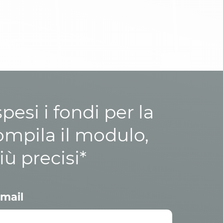
esi i fondi per la
ompila il modulo,
iù precisi*
mail