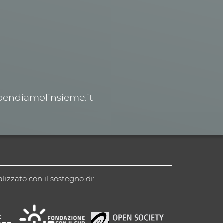
spendiamolinsieme.it
alizzato con il sostegno di: