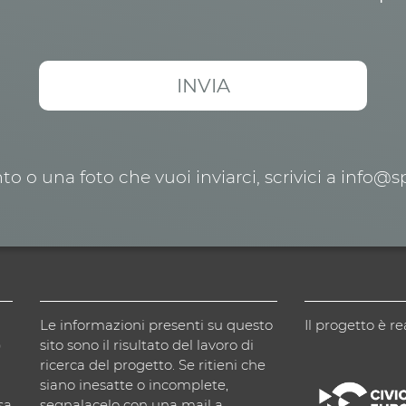
o o una foto che vuoi inviarci, scrivici a info@
Le informazioni presenti su questo
Il progetto è re
)
sito sono il risultato del lavoro di
ricerca del progetto. Se ritieni che
siano inesatte o incomplete,
sa
segnalacelo con una mail a