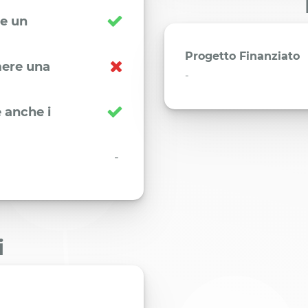
re un
Progetto Finanziato
imere una
-
 anche i
-
i