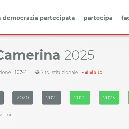
a democrazia partecipata
partecipa
fa
 Camerina
2025
10741
vai al sito
ione:
Sito Istituzionale:
2020
2021
2022
2023
zioni