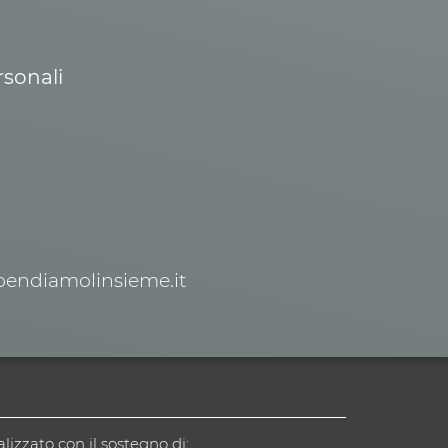
rsonali
spendiamolinsieme.it
alizzato con il sostegno di: