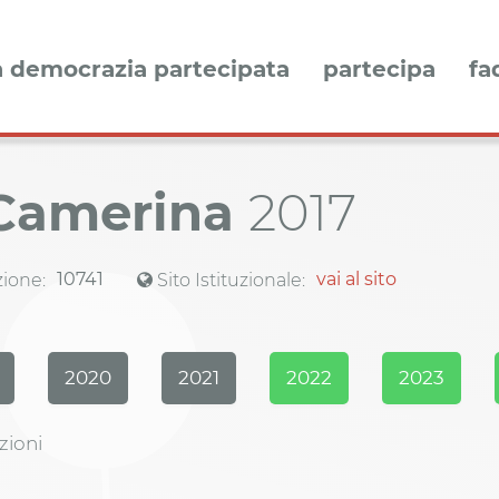
a democrazia partecipata
partecipa
fa
 Camerina
2017
10741
vai al sito
ione:
Sito Istituzionale:
2020
2021
2022
2023
zioni