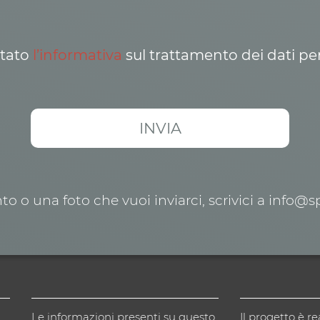
ttato
l’informativa
sul trattamento dei dati pe
o o una foto che vuoi inviarci, scrivici a info@
Le informazioni presenti su questo
Il progetto è re