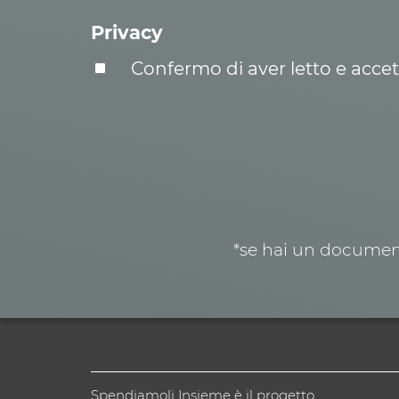
Privacy
Confermo di aver letto e acce
*se hai un document
Spendiamoli Insieme è il progetto