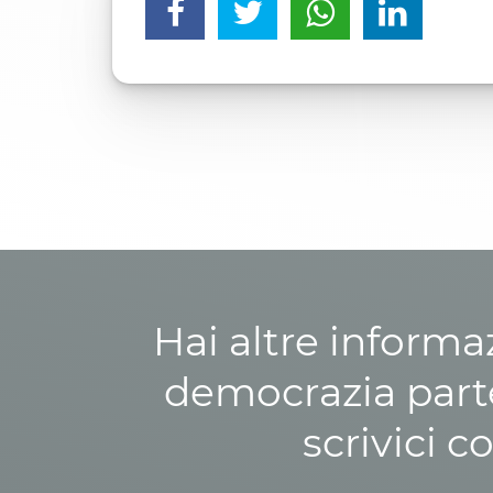
Hai altre informa
democrazia parte
scrivici c