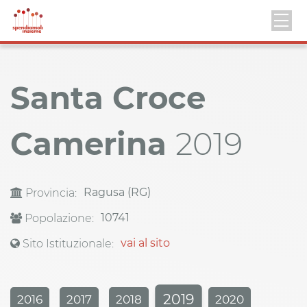
Santa Croce
Camerina
2019
Ragusa (RG)
Provincia:
10741
Popolazione:
vai al sito
Sito Istituzionale:
2019
2016
2017
2018
2020