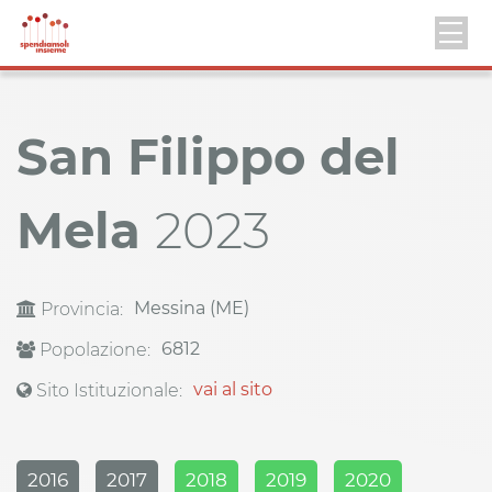
San Filippo del
Mela
2023
Messina (ME)
Provincia:
6812
Popolazione:
vai al sito
Sito Istituzionale:
2016
2017
2018
2019
2020