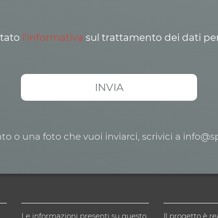
ttato
l’informativa
sul trattamento dei dati pe
o o una foto che vuoi inviarci, scrivici a info@
Le informazioni presenti su questo
Il progetto è re