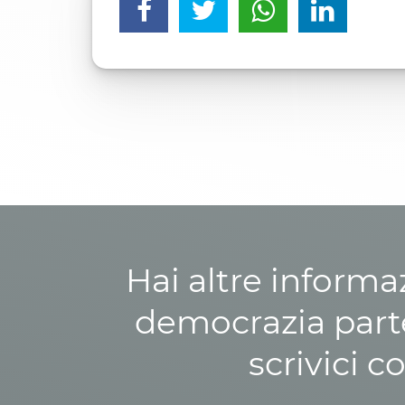
Hai altre informa
democrazia parte
scrivici c