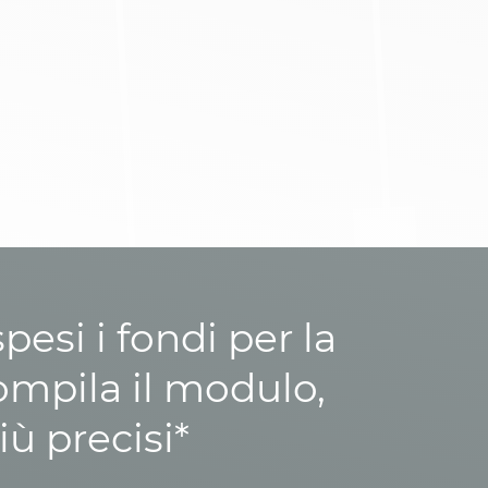
esi i fondi per la
ompila il modulo,
iù precisi*