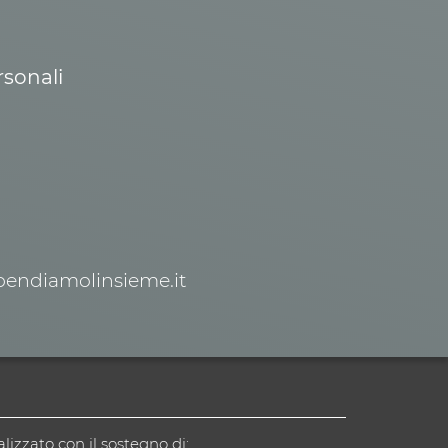
rsonali
spendiamolinsieme.it
alizzato con il sostegno di: