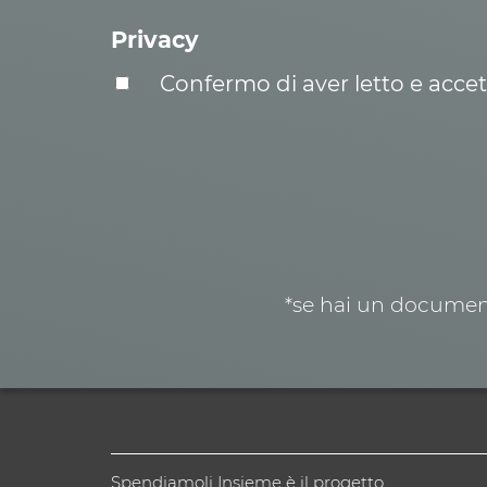
Privacy
Confermo di aver letto e acce
*se hai un document
Spendiamoli Insieme è il progetto