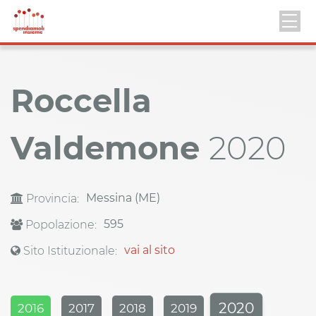
Roccella
Valdemone
2020
Messina (ME)
Provincia:
595
Popolazione:
vai al sito
Sito Istituzionale:
2020
2016
2017
2018
2019