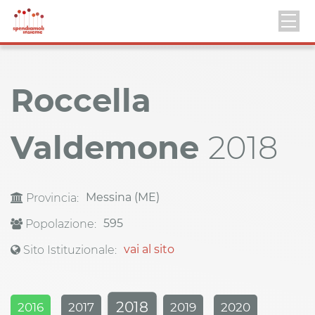
Roccella
Valdemone
2018
Messina (ME)
Provincia:
595
Popolazione:
vai al sito
Sito Istituzionale:
2018
2016
2017
2019
2020