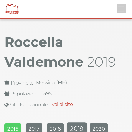
Roccella
Valdemone
2019
Messina (ME)
Provincia:
595
Popolazione:
vai al sito
Sito Istituzionale:
2019
2016
2017
2018
2020