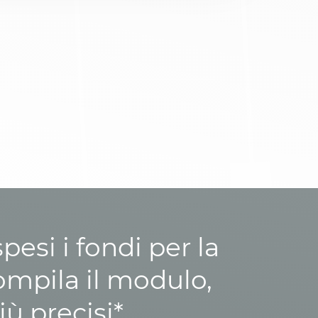
esi i fondi per la
ompila il modulo,
iù precisi*