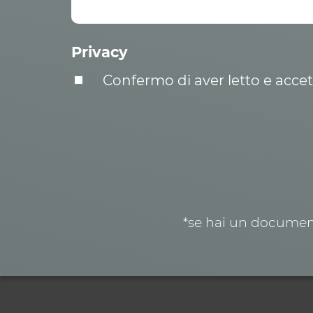
Privacy
Confermo di aver letto e acce
*se hai un document