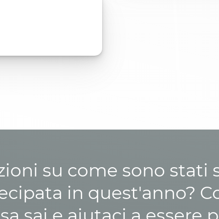
zioni su come sono stati sp
cipata in quest'anno? C
osa sai e aiutaci a essere p