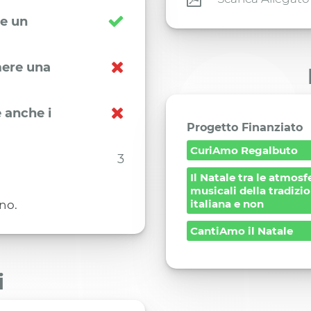
re un
imere una
 anche i
Progetto Finanziato
CuriAmo Regalbuto
3
Il Natale tra le atmosf
musicali della tradizi
italiana e non
uno.
CantiAmo il Natale
i