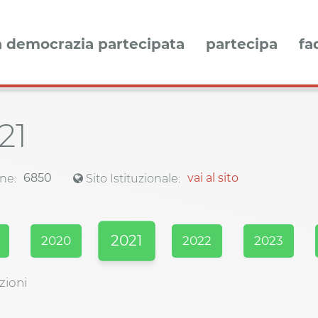
a democrazia partecipata
partecipa
fa
21
6850
vai al sito
ne:
Sito Istituzionale:
2021
2020
2022
2023
zioni