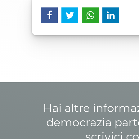
Hai altre informa
democrazia parte
scrivici c