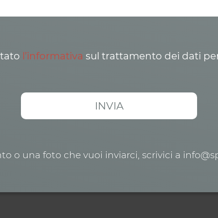
ttato
l’informativa
sul trattamento dei dati pe
o o una foto che vuoi inviarci, scrivici a info@