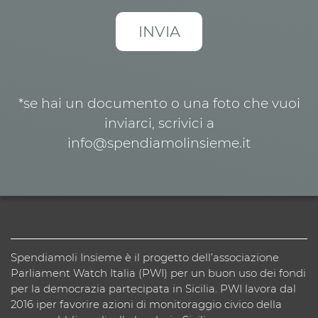
*se hai un documento o una foto che vuoi
inviarci, scrivici a
info@spendiamolinsieme.it
Spendiamoli Insieme è il progetto dell’associazione
Parliament Watch Italia (PWI) per un buon uso dei fondi
per la democrazia partecipata in Sicilia. PWI lavora dal
2016 iper favorire azioni di monitoraggio civico della