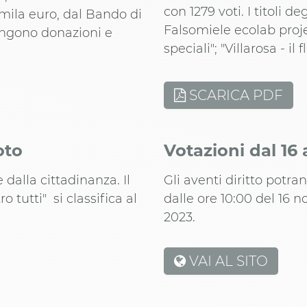
con 1279 voti. I titoli de
mila euro, dal Bando di
Falsomiele ecolab proje
ungono donazioni e
speciali"; "Villarosa - il f
SCARICA PDF
oto
Votazioni dal 16
dalla cittadinanza. Il
Gli aventi diritto potr
o tutti" si classifica al
dalle ore 10:00 del 16 
2023.
VAI AL SITO