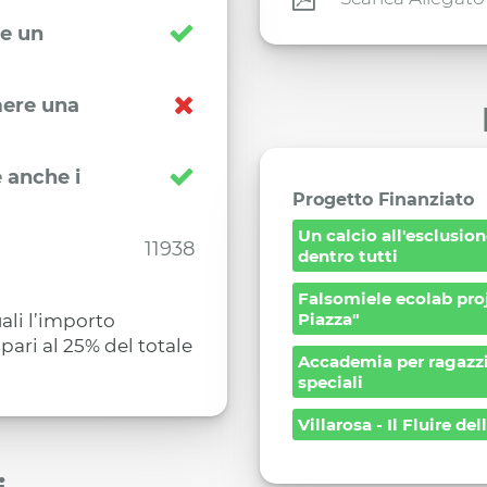
re un
imere una
 anche i
Progetto Finanziato
Un calcio all'esclusion
11938
dentro tutti
Falsomiele ecolab pro
Piazza"
ali l’importo
pari al 25% del totale
Accademia per ragazz
speciali
Villarosa - Il Fluire del