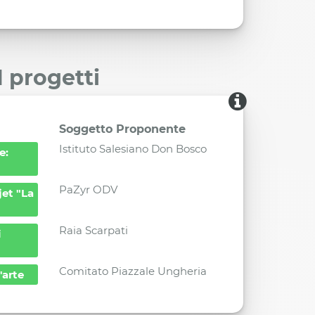
I progetti
Soggetto Proponente
Istituto Salesiano Don Bosco
e:
PaZyr ODV
jet "La
Raia Scarpati
i
Comitato Piazzale Ungheria
l'arte