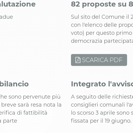
alutazione
82 proposte su 8
tadue
Sul sito del Comune il 2
con l'elenco delle pr
voto) per questo primo 
democrazia partecipata 
SCARICA PDF
bilancio
Integrato l'avvis
che sono pervenute più
A seguito delle richiest
A breve sarà resa nota la
consiglieri comunali l'
ifica di fattibilità
lo scorso 3 aprile sono
a parte
fissata per il 19 giugno.