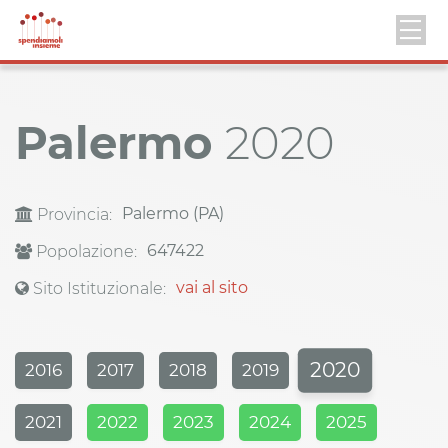
Palermo
2020
Palermo (PA)
Provincia:
647422
Popolazione:
vai al sito
Sito Istituzionale:
2020
2016
2017
2018
2019
2021
2022
2023
2024
2025