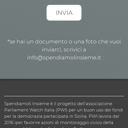
*se hai un documento o una foto che vuoi
inviarci, scrivici a
info@spendiamolinsieme.it
Spendiamoli Insieme è il progetto dell’associazione
Parliament Watch Italia (PWI) per un buon uso dei fondi
per la democrazia partecipata in Sicilia. PWI lavora dal
2016 iper favorire azioni di monitoraggio civico della