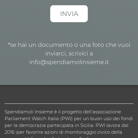
*se hai un documento o una foto che vuoi
inviarci, scrivici a
info@spendiamolinsieme.it
Spendiamoli Insieme è il progetto dell’associazione
Parliament Watch Italia (PWI) per un buon uso dei fondi
per la democrazia partecipata in Sicilia. PWI lavora dal
2016 iper favorire azioni di monitoraggio civico della