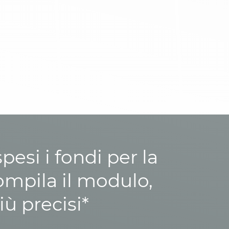
esi i fondi per la
ompila il modulo,
iù precisi*