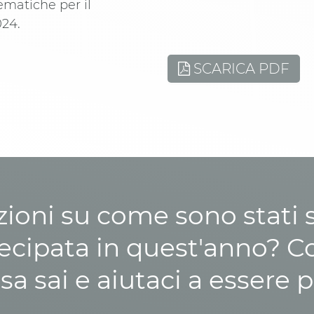
ematiche per il
024.
SCARICA PDF
zioni su come sono stati sp
cipata in quest'anno? C
osa sai e aiutaci a essere p