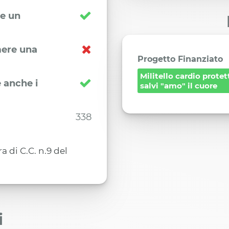
re un
imere una
Progetto Finanziato
Militello cardio protet
 anche i
salvi "amo" il cuore
338
 di C.C. n.9 del
i