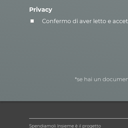
Privacy
Confermo di aver letto e acce
*se hai un document
Spendiamoli Insieme è il progetto