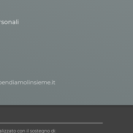
rsonali
spendiamolinsieme.it
alizzato con il sostegno di: