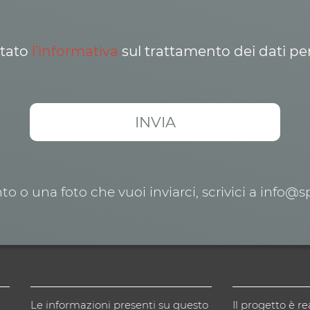
ttato
l’informativa
sul trattamento dei dati pe
o o una foto che vuoi inviarci, scrivici a info@
Le informazioni presenti su questo
Il progetto è re