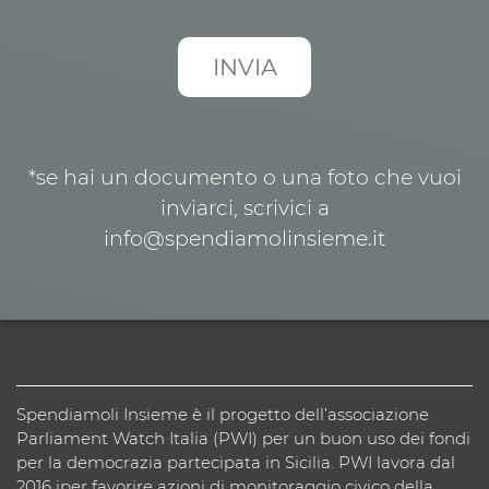
*se hai un documento o una foto che vuoi
inviarci, scrivici a
info@spendiamolinsieme.it
Spendiamoli Insieme è il progetto dell’associazione
Parliament Watch Italia (PWI) per un buon uso dei fondi
per la democrazia partecipata in Sicilia. PWI lavora dal
2016 iper favorire azioni di monitoraggio civico della