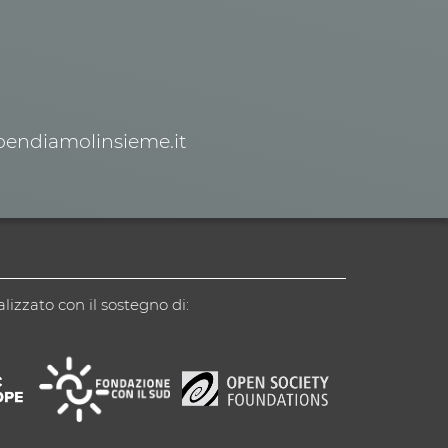
spendiamolinsieme.it
alizzato con il sostegno di: