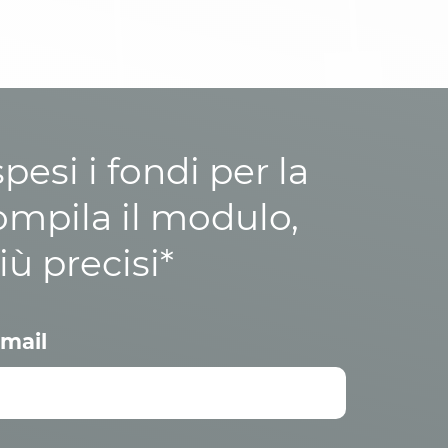
esi i fondi per la
ompila il modulo,
iù precisi*
mail