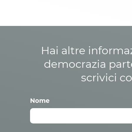
Hai altre informa
democrazia parte
scrivici c
Nome