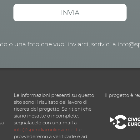
o o una foto che vuoi inviarci, scrivici a info@
Le informazioni presenti su questo
Il progetto è re
)
sito sono il risultato del lavoro di
ricerca del progetto. Se ritieni che
siano inesatte o incomplete,
sa
segnalacelo con una mail a
info@spendiamolinsieme.it
e
provvederemo a verificarle e ad