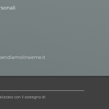
rsonali
spendiamolinsieme.it
alizzato con il sostegno di: