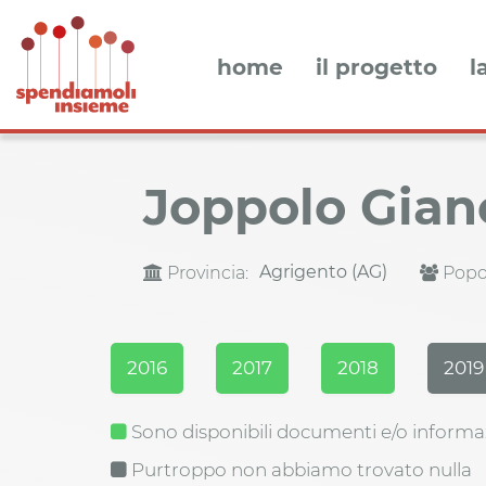
home
il progetto
l
Joppolo Gian
Agrigento (AG)
Provincia:
Popol
2016
2017
2018
2019
Sono disponibili documenti e/o informa
Purtroppo non abbiamo trovato nulla