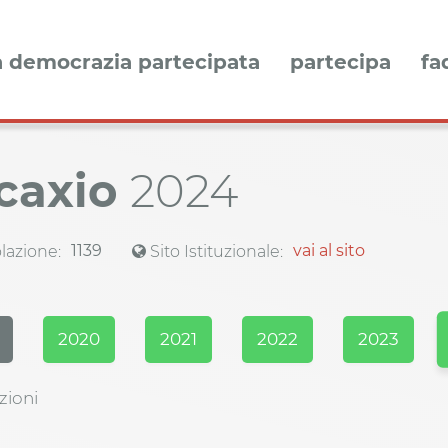
a democrazia partecipata
partecipa
fa
caxio
2024
1139
vai al sito
azione:
Sito Istituzionale:
2020
2021
2022
2023
zioni