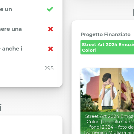
re un
imere una
Progetto Finanziato
Street Art 2024 Emozi
 anche i
Colori
295
i
Street Art 2024 Emozi
Colori (Joppolo Gianc
fondi 2024 – foto d
Domenico Migliara Si