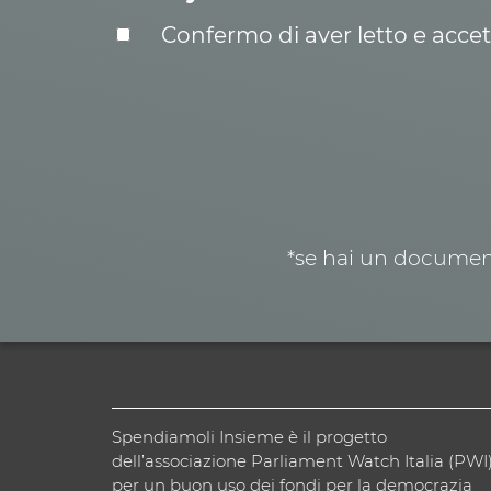
Confermo di aver letto e acce
*se hai un document
Spendiamoli Insieme è il progetto
dell’associazione Parliament Watch Italia (PWI
per un buon uso dei fondi per la democrazia