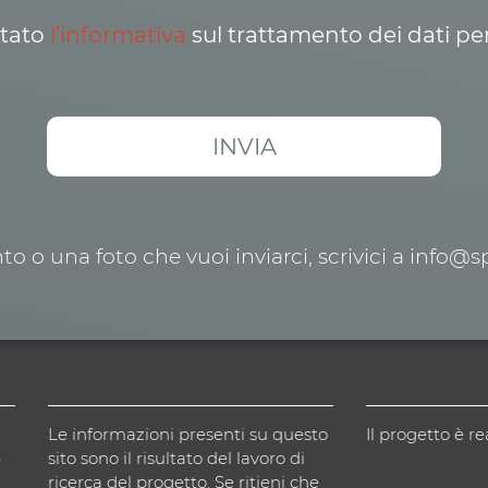
ttato
l’informativa
sul trattamento dei dati pe
o o una foto che vuoi inviarci, scrivici a info@
Le informazioni presenti su questo
Il progetto è re
)
sito sono il risultato del lavoro di
ricerca del progetto. Se ritieni che