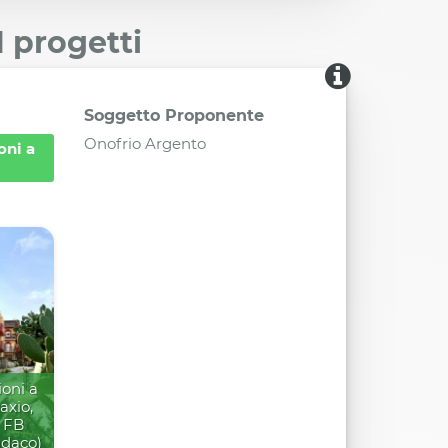
I progetti
Soggetto Proponente
Onofrio Argento
oni a
oni a
axio,
a FB
ndaco)