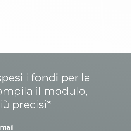
esi i fondi per la
ompila il modulo,
iù precisi*
mail