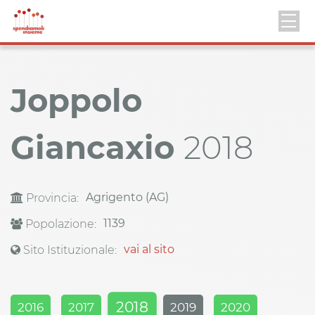
Joppolo
Giancaxio
2018
Agrigento (AG)
Provincia:
1139
Popolazione:
vai al sito
Sito Istituzionale:
2018
2016
2017
2019
2020