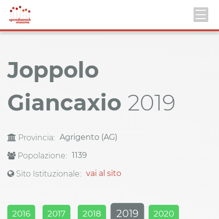
Joppolo
Giancaxio
2019
Agrigento (AG)
Provincia:
1139
Popolazione:
vai al sito
Sito Istituzionale:
2019
2016
2017
2018
2020