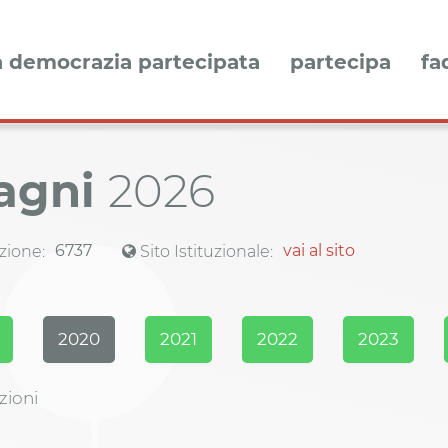
a democrazia partecipata
partecipa
fa
Bagni
2026
6737
vai al sito
zione:
Sito Istituzionale:
2020
2021
2022
2023
zioni