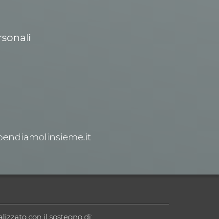
rsonali
spendiamolinsieme.it
alizzato con il sostegno di: