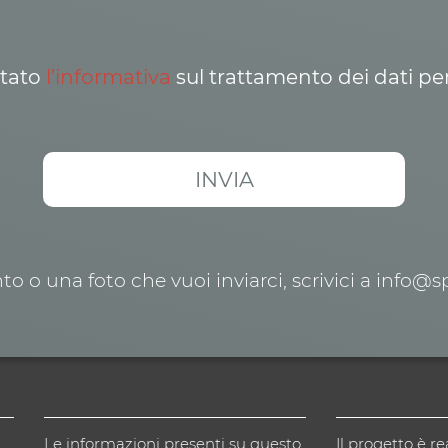
ttato
l’informativa
sul trattamento dei dati pe
o o una foto che vuoi inviarci, scrivici a info@
Le informazioni presenti su questo
Il progetto è re