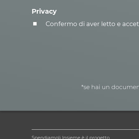
Privacy
Confermo di aver letto e acce
*se hai un document
Spendiamoli Insieme è il progetto