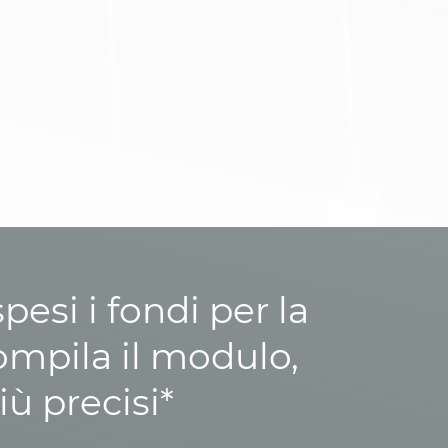
esi i fondi per la
ompila il modulo,
iù precisi*