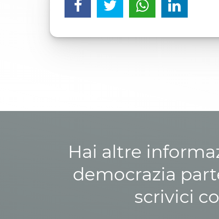
Hai altre informa
democrazia parte
scrivici c