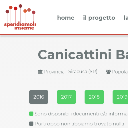
home
il progetto
l
Canicattini 
Siracusa (SR)
Provincia:
Popola
2016
2017
2018
2019
Sono disponibili documenti e/o informa
Purtroppo non abbiamo trovato nulla