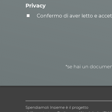
Privacy
Confermo di aver letto e acce
*se hai un document
Spendiamoli Insieme è il progetto