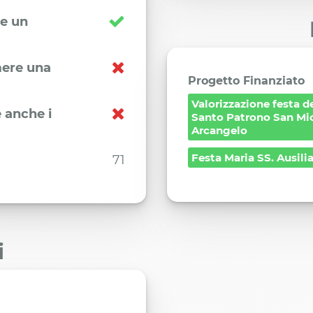
re un
imere una
Progetto Finanziato
Valorizzazione festa d
 anche i
Santo Patrono San Mi
Arcangelo
Festa Maria SS. Ausilia
71
i