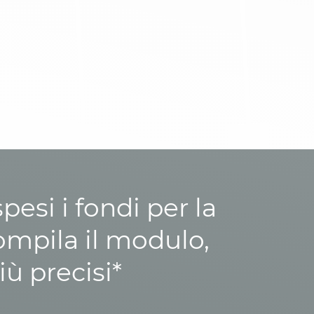
esi i fondi per la
ompila il modulo,
iù precisi*