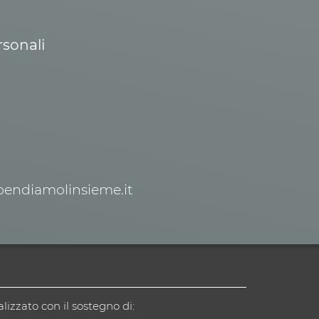
rsonali
spendiamolinsieme.it
alizzato con il sostegno di: