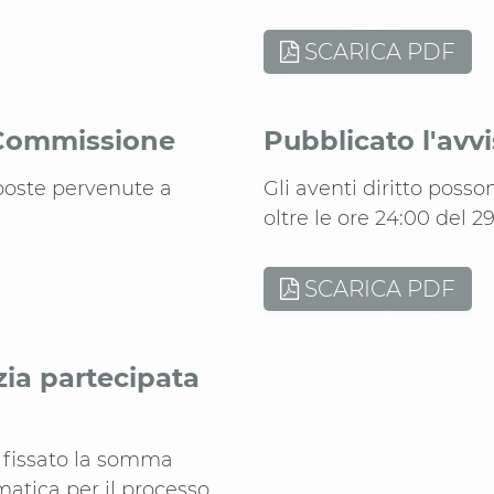
SCARICA PDF
a Commissione
Pubblicato l'avv
poste pervenute a
Gli aventi diritto poss
oltre le ore 24:00 del 
SCARICA PDF
zia partecipata
a fissato la somma
matica per il processo