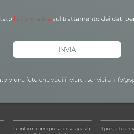
ttato
l’informativa
sul trattamento dei dati pe
o o una foto che vuoi inviarci, scrivici a info@
Le informazioni presenti su questo
Il progetto è re