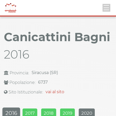
Canicattini Bagni
2016
Siracusa (SR)
Provincia:
6737
Popolazione:
vai al sito
Sito Istituzionale:
2016
2017
2018
2019
2020