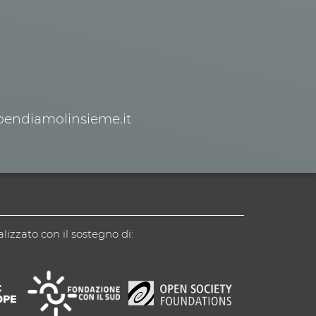
spendiamolinsieme.it
alizzato con il sostegno di: