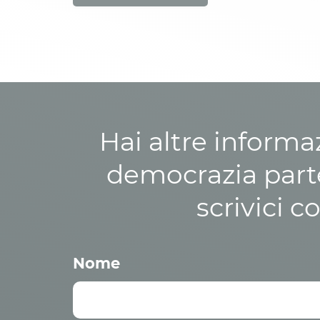
Hai altre informa
democrazia parte
scrivici c
Nome