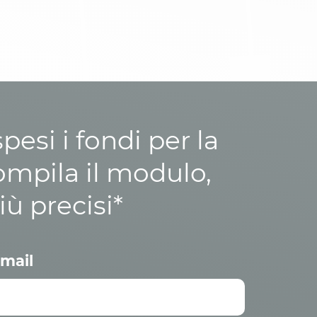
esi i fondi per la
ompila il modulo,
iù precisi*
mail