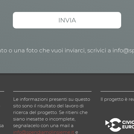
o o una foto che vuoi inviarci, scrivici a info@
Le informazioni presenti su questo
Il progetto è re
)
sito sono il risultato del lavoro di
ricerca del progetto. Se ritieni che
siano inesatte o incomplete,
sa
segnalacelo con una mail a
info@spendiamolinsieme.it
e