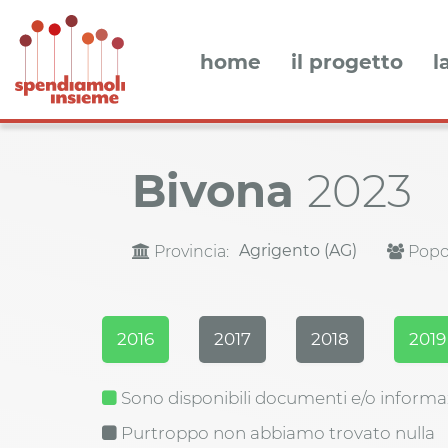
home
il progetto
l
Bivona
2023
Agrigento (AG)
Provincia:
Popol
2016
2017
2018
2019
Sono disponibili documenti e/o informa
Purtroppo non abbiamo trovato nulla