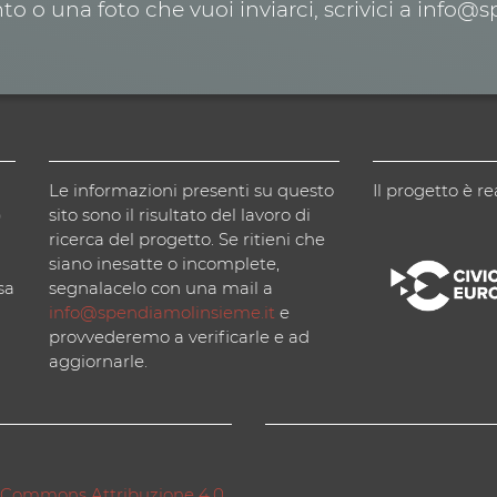
o o una foto che vuoi inviarci, scrivici a info@
Le informazioni presenti su questo
Il progetto è re
)
sito sono il risultato del lavoro di
ricerca del progetto. Se ritieni che
siano inesatte o incomplete,
sa
segnalacelo con una mail a
info@spendiamolinsieme.it
e
provvederemo a verificarle e ad
aggiornarle.
 Commons Attribuzione 4.0