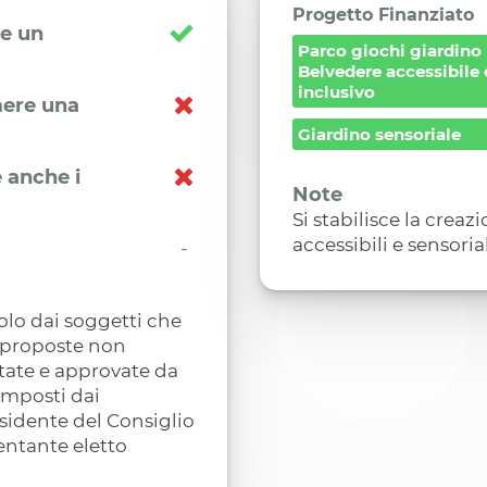
Progetto Finanziato
re un
Parco giochi giardino
Belvedere accessibile 
inclusivo
imere una
Giardino sensoriale
 anche i
Note
Si stabilisce la crea
accessibili e sensoria
-
olo dai soggetti che
 proposte non
tate e approvate da
omposti dai
esidente del Consiglio
entante eletto