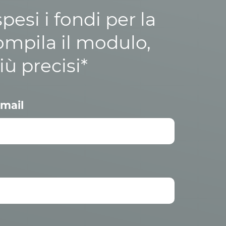
esi i fondi per la
ompila il modulo,
iù precisi*
mail