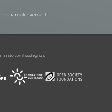
spendiamolinsieme.it
alizzato con il sostegno di: