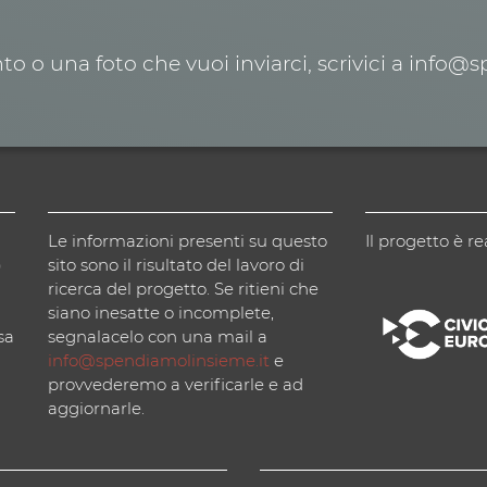
o o una foto che vuoi inviarci, scrivici a info@
Le informazioni presenti su questo
Il progetto è re
)
sito sono il risultato del lavoro di
ricerca del progetto. Se ritieni che
siano inesatte o incomplete,
sa
segnalacelo con una mail a
info@spendiamolinsieme.it
e
provvederemo a verificarle e ad
aggiornarle.