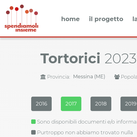
home
il progetto
l
Tortorici
2023
Messina (ME)
Provincia:
Popola
2016
2017
2018
2019
Sono disponibili documenti e/o informa
Purtroppo non abbiamo trovato nulla