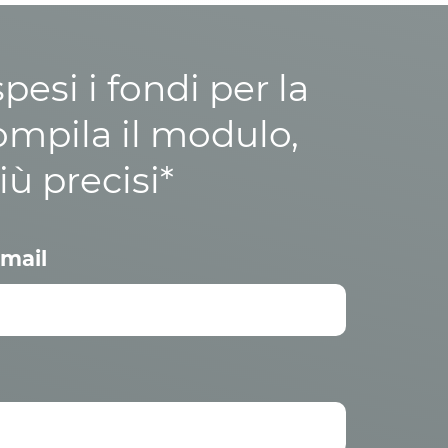
esi i fondi per la
ompila il modulo,
iù precisi*
mail