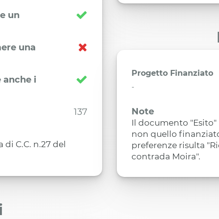
re un
imere una
Progetto Finanziato
 anche i
-
Note
137
Il documento "Esito" 
non quello finanziato
di C.C. n.27 del
preferenze risulta "R
contrada Moira".
i