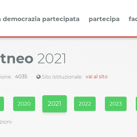
a democrazia partecipata
partecipa
fa
Etneo
2021
4035
vai al sito
ione:
Sito Istituzionale:
2021
2020
2022
2023
zioni