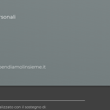
rsonali
spendiamolinsieme.it
alizzato con il sostegno di: