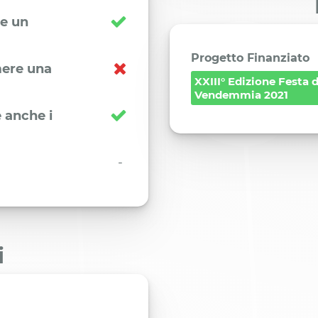
re un
Progetto Finanziato
imere una
XXIII° Edizione Festa d
Vendemmia 2021
 anche i
-
i