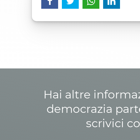
Hai altre informa
democrazia parte
scrivici c