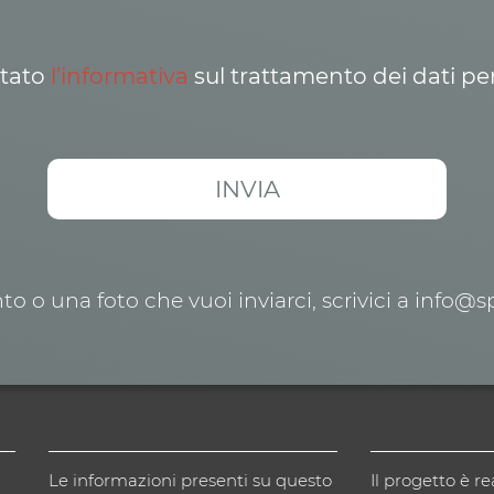
ttato
l’informativa
sul trattamento dei dati pe
o o una foto che vuoi inviarci, scrivici a info@
Le informazioni presenti su questo
Il progetto è re