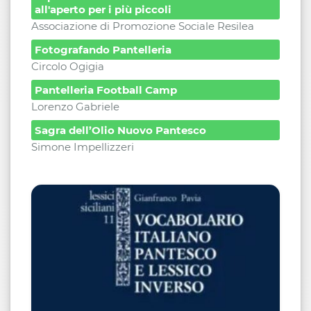
all'aperto per i più piccoli
Associazione di Promozione Sociale Resilea
Fotografando Pantelleria
Circolo Ogigia
Pantelleria Football Camp
Lorenzo Gabriele
Sagra dell’Olio Nuovo Pantesco
Simone Impellizzeri