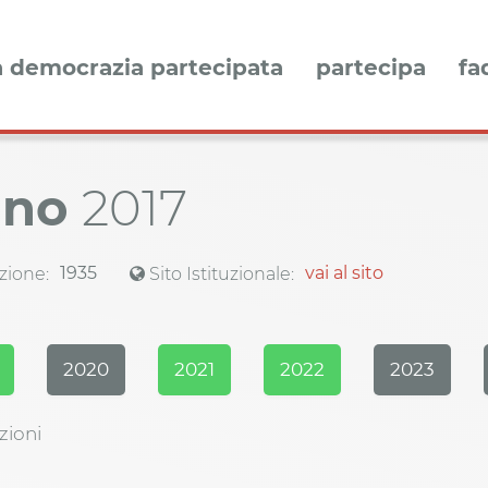
a democrazia partecipata
partecipa
fa
ano
2017
1935
vai al sito
zione:
Sito Istituzionale:
2020
2021
2022
2023
zioni