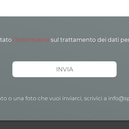
ttato
l’informativa
sul trattamento dei dati pe
o o una foto che vuoi inviarci, scrivici a info@