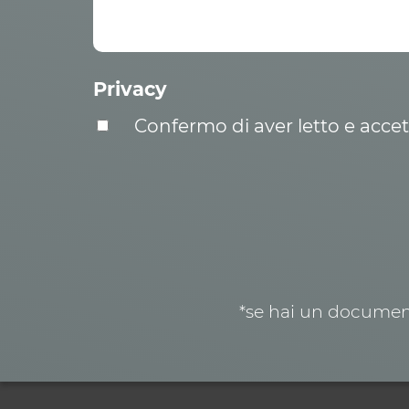
Privacy
Confermo di aver letto e acce
*se hai un document