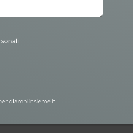
rsonali
spendiamolinsieme.it