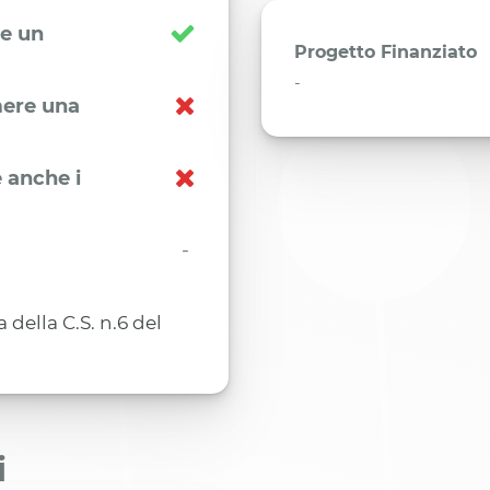
re un
Progetto Finanziato
-
imere una
 anche i
-
ella C.S. n.6 del
i