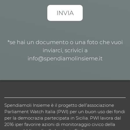
*se hai un documento o una foto che vuoi
inviarci, scrivici a
info@spendiamolinsieme.it
Spendiamoli Insieme è il progetto dell’associazione
Parliament Watch Italia (PWI) per un buon uso dei fondi
per la democrazia partecipata in Sicilia. PWI lavora dal
2016 iper favorire azioni di monitoraggio civico della