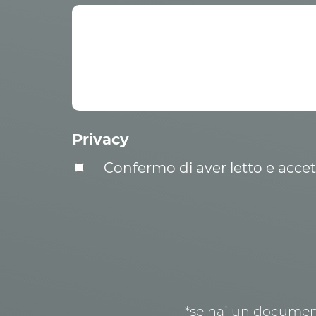
Privacy
Confermo di aver letto e acce
*se hai un document