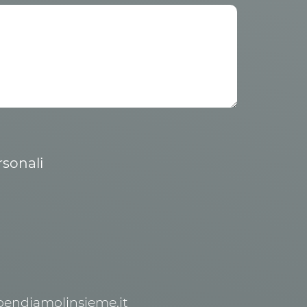
rsonali
spendiamolinsieme.it