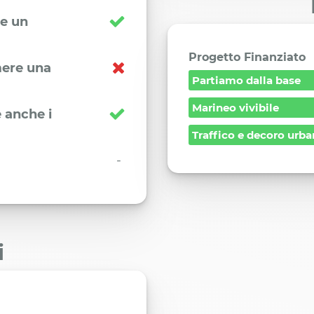
re un
Progetto Finanziato
imere una
Partiamo dalla base
Marineo vivibile
 anche i
Traffico e decoro urb
-
i