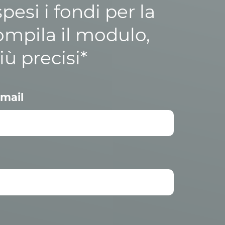
esi i fondi per la
ompila il modulo,
iù precisi*
mail