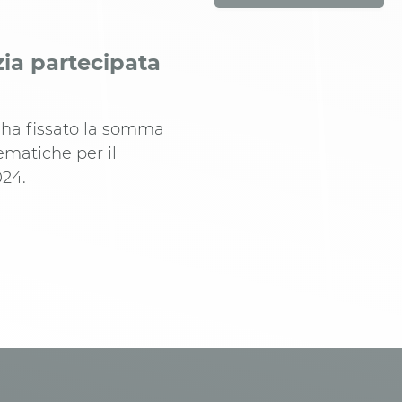
ia partecipata
e ha fissato la somma
ematiche per il
024.