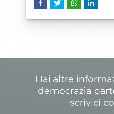
Hai altre informa
democrazia parte
scrivici c