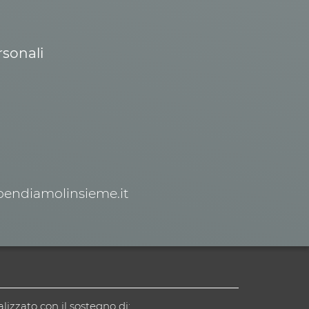
rsonali
spendiamolinsieme.it
alizzato con il sostegno di: