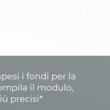
esi i fondi per la
ompila il modulo,
iù precisi*