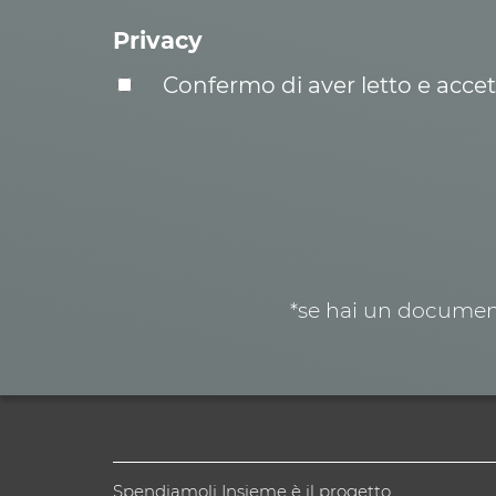
Privacy
Confermo di aver letto e acce
*se hai un document
Spendiamoli Insieme è il progetto