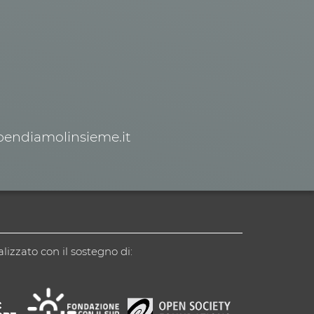
spendiamolinsieme.it
alizzato con il sostegno di: