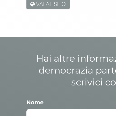
VAI AL SITO
Hai altre informa
democrazia parte
scrivici c
Nome