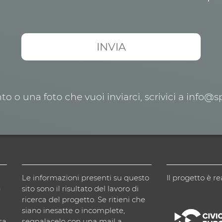
o o una foto che vuoi inviarci, scrivici a info@
Le informazioni presenti su questo
Il progetto è re
)
sito sono il risultato del lavoro di
ricerca del progetto. Se ritieni che
siano inesatte o incomplete,
sa
segnalacelo con una mail a