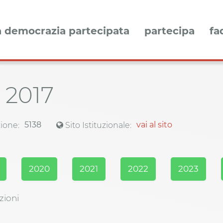
a democrazia partecipata
partecipa
fa
a
2017
5138
vai al sito
ione:
Sito Istituzionale:
2020
2021
2022
2023
zioni