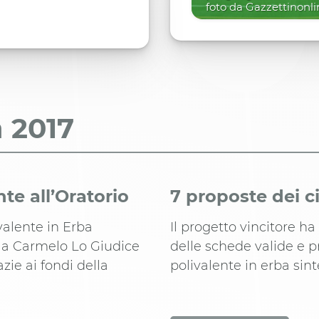
foto da Gazzettinonlin
a
2017
te all’Oratorio
7 proposte dei ci
ivalente in Erba
Il progetto vincitore ha
to a Carmelo Lo Giudice
delle schede valide e 
azie ai fondi della
polivalente in erba sint