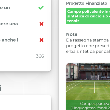
Progetto Finanziato
re un
Campo polivalente in 
sintetica di calcio a 5 
tennis
imere una
Note
 anche i
Da rassegna stampa ri
progetto che prevede
erba sintetica per cal
366
i
Campo sportivo
(Linguaglossa, fondi 2