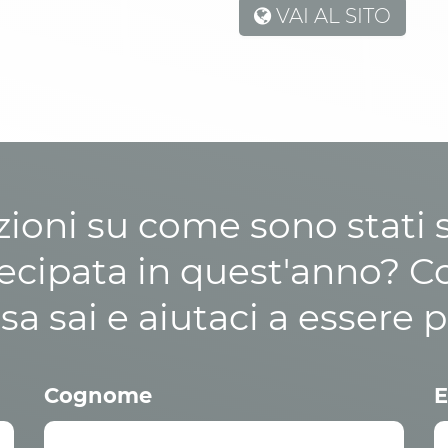
VAI AL SITO
zioni su come sono stati sp
cipata in quest'anno? C
osa sai e aiutaci a essere p
Cognome
E