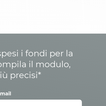
esi i fondi per la
ompila il modulo,
iù precisi*
mail