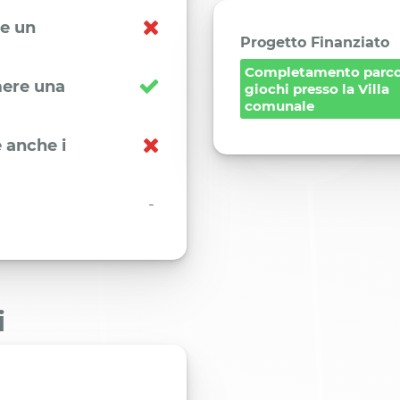
re un
Progetto Finanziato
Completamento parc
imere una
giochi presso la Villa
comunale
 anche i
-
i