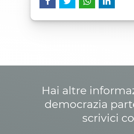
Hai altre informa
democrazia parte
scrivici c