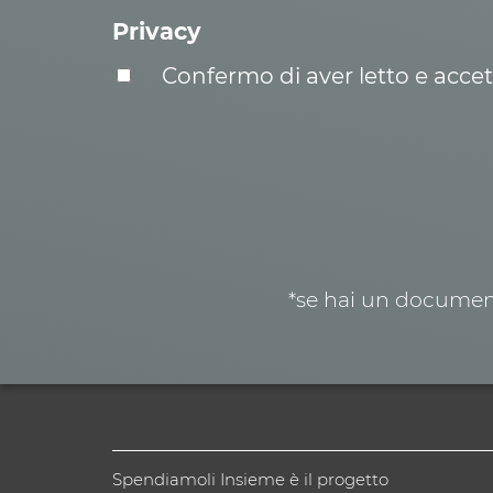
Privacy
Confermo di aver letto e acce
*se hai un document
Spendiamoli Insieme è il progetto