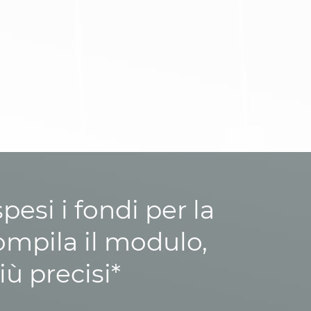
esi i fondi per la
ompila il modulo,
iù precisi*