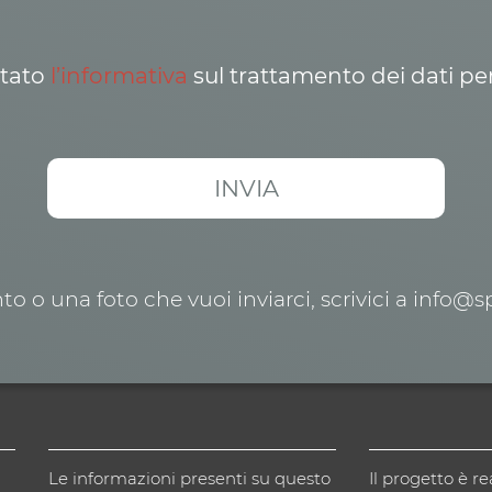
ttato
l’informativa
sul trattamento dei dati pe
o o una foto che vuoi inviarci, scrivici a info@
Le informazioni presenti su questo
Il progetto è re