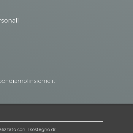
rsonali
spendiamolinsieme.it
alizzato con il sostegno di: