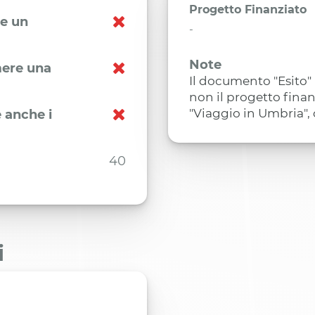
Progetto Finanziato
re un
-
Note
imere una
Il documento "Esito" 
non il progetto finan
"Viaggio in Umbria", 
 anche i
40
i