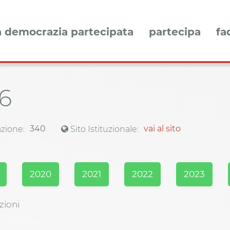
a democrazia partecipata
partecipa
fa
6
340
vai al sito
zione:
Sito Istituzionale:
2020
2021
2022
2023
zioni