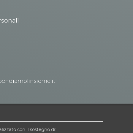
rsonali
spendiamolinsieme.it
alizzato con il sostegno di: