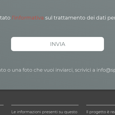
ttato
l’informativa
sul trattamento dei dati pe
o o una foto che vuoi inviarci, scrivici a info@
Le informazioni presenti su questo
Il progetto è re