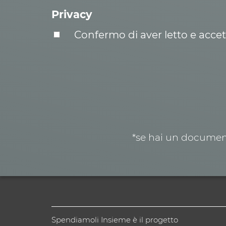
Privacy
Confermo di aver letto e acce
*se hai un document
Spendiamoli Insieme è il progetto