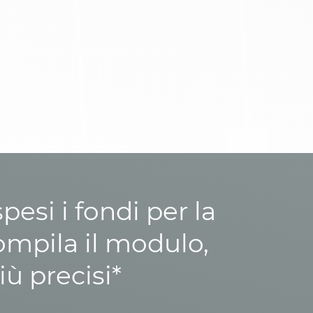
esi i fondi per la
ompila il modulo,
iù precisi*